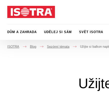
Přeskočit na obsah
DŮM A ZAHRADA
UDĚLEJ SI SÁM
SVĚT ISOTRA
ISOTRA
Blog
Sezónní témata
Užijte si balkon napl
->
->
->
Užijt