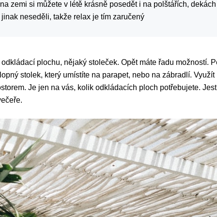
 na zemi si můžete v létě krásně posedět i na polštářích, dekác
 jinak neseděli, takže relax je tím zaručený
é odkládací plochu, nějaký stoleček. Opět máte řadu možností. P
sklopný stolek, který umístíte na parapet, nebo na zábradlí. Využ
orem. Je jen na vás, kolik odkládacích ploch potřebujete. Jestli
večeře.