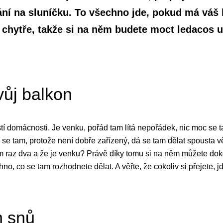
ní na sluníčku. To všechno jde, pokud má váš b
 chytře, takže si na něm budete moct ledacos už
ůj balkon
í domácnosti. Je venku, pořád tam lítá nepořádek, nic moc se t
 tam, protože není dobře zařízený, dá se tam dělat spousta věcí 
raz dva a že je venku? Právě díky tomu si na něm můžete doko
hno, co se tam rozhodnete dělat. A věřte, že cokoliv si přejete,
n snů