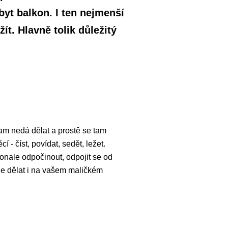
yt balkon. I ten nejmenší
ít. Hlavně tolik důležitý
am nedá dělat a prostě se tam
- číst, povídat, sedět, ležet.
nale odpočinout, odpojit se od
 jde dělat i na vašem maličkém