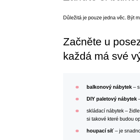
Důležitá je pouze jedna věc. Být 
Začněte u posez
každá má své v
balkonový nábytek
– s
DIY paletový nábytek
–
skládací nábytek – židle
si takové které budou op
houpací síť
– je snadno