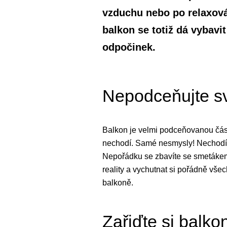
vzduchu nebo po relaxová
balkon se totiž dá vybavit
odpočinek.
Nepodceňujte sv
Balkon je velmi podceňovanou část
nechodí. Samé nesmysly! Nechodí se
Nepořádku se zbavíte se smetákem 
reality a vychutnat si pořádně všec
balkoně.
Zařiďte si balko