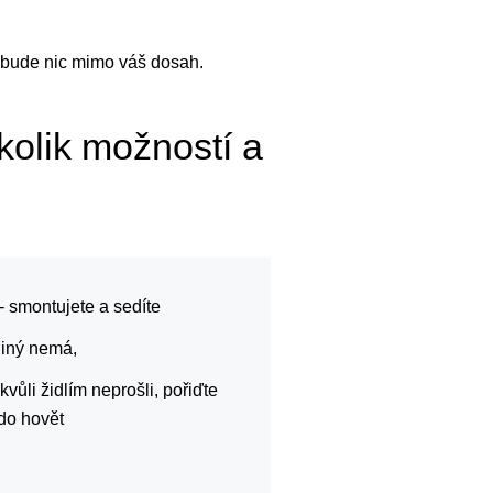
nebude nic mimo váš dosah.
kolik možností a
 - smontujete a sedíte
jiný nemá,
vůli židlím neprošli, pořiďte
kdo hovět