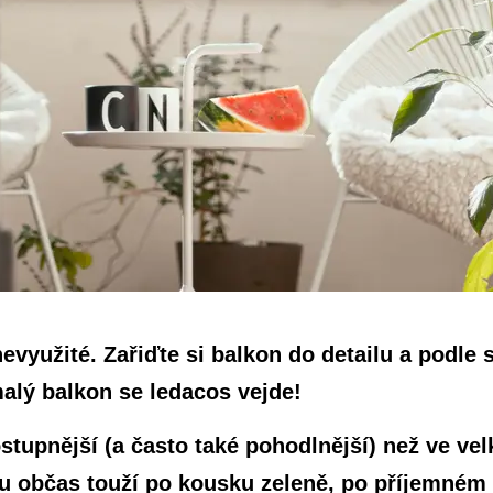
evyužité. Zařiďte si balkon do detailu a podle 
alý balkon se ledacos vejde!
stupnější (a často také pohodlnější) než ve ve
áku občas touží po kousku zeleně, po příjemné