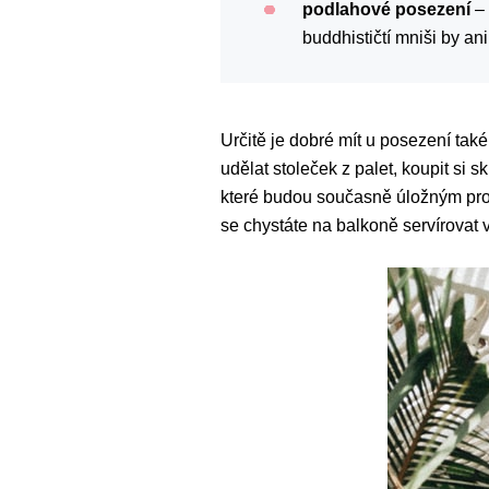
podlahové posezení
–
buddhističtí mniši by ani
Určitě je dobré mít u posezení tak
udělat stoleček z palet, koupit si 
které budou současně úložným prost
se chystáte na balkoně servírovat 