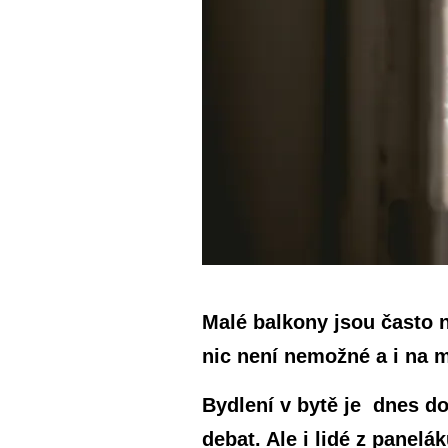
Malé balkony jsou často n
nic není nemožné a i na m
Bydlení v bytě je dnes do
debat. Ale i lidé z panel