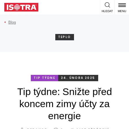
Přeskočit na obsah
HLEDAT
MENU
Blog
TEPLO
TIP TÝDNE
24. ÚNORA 2025
Tip týdne: Snižte před
koncem zimy účty za
energie