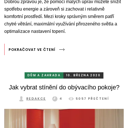
Dobrou zprávou je, že pomocí malých úprav můžete snížit
spotřebu energie a zároveň si zachovat i relativně
komfortní prostředí. Mezi kroky správným směrem patří
chytré větrání, maximální využívání přirozeného světla a
optimalizace nastavení topení.
POKRAČOVAT VE ČTENÍ
DŮM A ZAHRADA
10. BŘEZNA 2020
Jak vybrat stínění do obývacího pokoje?
REDAKCE
4
5057 PŘEČTENÍ