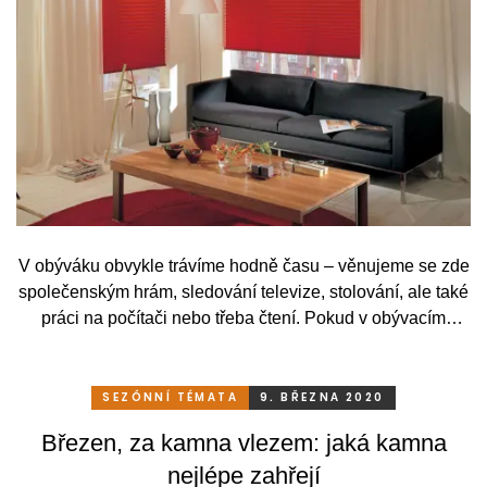
V obýváku obvykle trávíme hodně času – věnujeme se zde
společenským hrám, sledování televize, stolování, ale také
práci na počítači nebo třeba čtení. Pokud v obývacím
pokoji někdo nepřespává na rozkládací pohovce,
nepožadujeme tak důkladné zatemnění, ale stínění musí
umět v létě odclonit nepříjemně ostré sluneční paprsky a
SEZÓNNÍ TÉMATA
9. BŘEZNA 2020
zachovat přitom dostatek světla pro všechny uvedené
Březen, za kamna vlezem: jaká kamna
činnosti.
nejlépe zahřejí