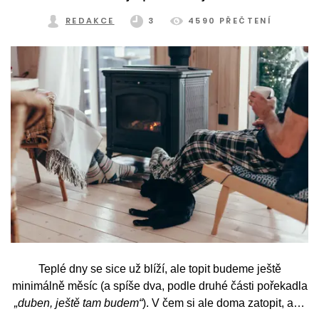
REDAKCE
3
4590 PŘEČTENÍ
Teplé dny se sice už blíží, ale topit budeme ještě
minimálně měsíc (a spíše dva, podle druhé části pořekadla
„duben, ještě tam budem“
). V čem si ale doma zatopit, aby