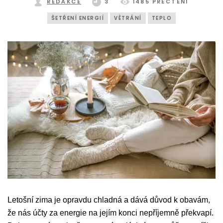
REDAKCE
3
1485 PŘEČTENÍ
ŠETŘENÍ ENERGIÍ
VĚTRÁNÍ
TEPLO
Letošní zima je opravdu chladná a dává důvod k obavám,
že nás účty za energie na jejím konci nepříjemně překvapí.