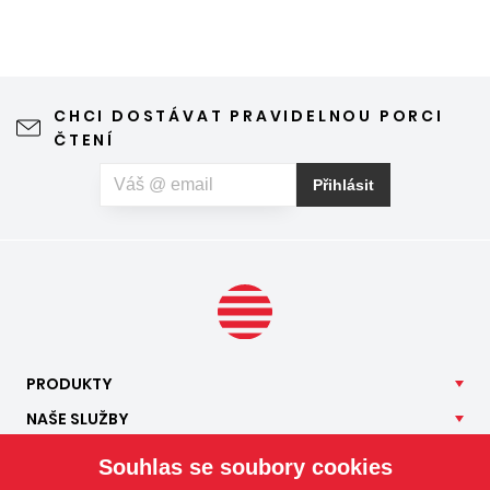
to bylo co nejpříjemnější a měli jsme z kamen stejný pocit
jako z babiččiny pece s vyhřívaným lůžkem?
CHCI DOSTÁVAT PRAVIDELNOU PORCI
ČTENÍ
Přihlásit
PRODUKTY
NAŠE
SLUŽBY
APLIKACE
Souhlas se soubory cookies
ISOTRA