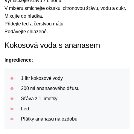
Vymačkejte šťávu z citronů.
V mixéru smíchejte okurku, citronovou šťávu, vodu a cukr.
Mixujte do hladka.
Přidejte led a čerstvou mátu.
Podávejte chlazené.
Kokosová voda s ananasem
Ingredience:
1 litr kokosové vody
200 ml ananasového džusu
Šťáva z 1 limetky
Led
Plátky ananasu na ozdobu