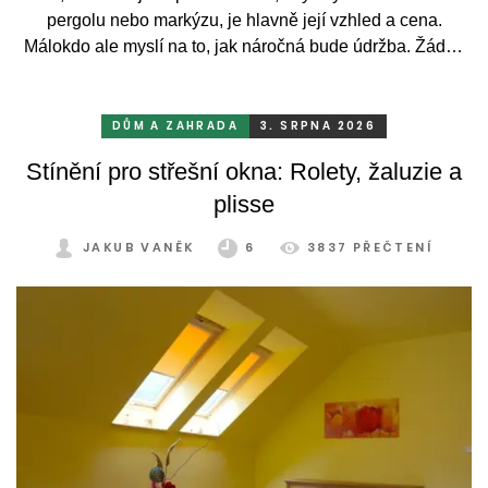
pergolu nebo markýzu, je hlavně její vzhled a cena.
Málokdo ale myslí na to, jak náročná bude údržba. Žádný
systém se bez občasné péče neobejde. Celý rok totiž
odolává vrtochům počasí, například ostrému slunci, dešti a
mrazu, ale také prachu a pylu, což se na něm dříve či
DŮM A ZAHRADA
3. SRPNA 2026
později podepíše.
Stínění pro střešní okna: Rolety, žaluzie a
plisse
JAKUB VANĚK
6
3837 PŘEČTENÍ