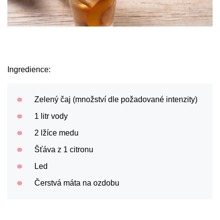
Ingredience:
Zelený čaj (množství dle požadované intenzity)
1 litr vody
2 lžíce medu
Šťáva z 1 citronu
Led
Čerstvá máta na ozdobu