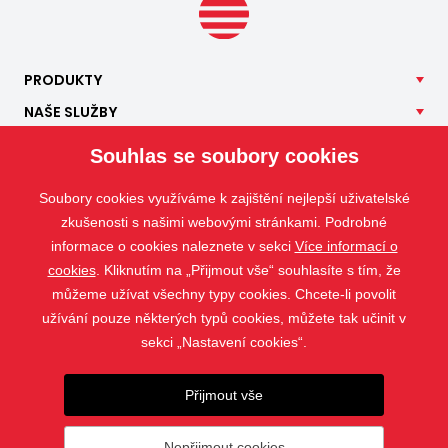
PRODUKTY
NAŠE
SLUŽBY
APLIKACE
Souhlas se soubory cookies
ISOTRA
Soubory cookies využíváme k zajištění nejlepší uživatelské
KONTAKT
zkušenosti s našimi webovými stránkami. Podrobné
informace o cookies naleznete v sekci
Více informací o
cookies
. Kliknutím na „Přijmout vše“ souhlasíte s tím, že
můžeme užívat všechny typy cookies. Chcete-li povolit
užívání pouze některých typů cookies, můžete tak učinit v
sekci „Nastavení cookies“.
Přijmout vše
Nepřijmout cookies