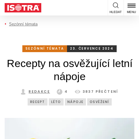
Přeskočit na obsah
HLEDAT
MENU
Sezónní témata
SEZÓNNÍ TÉMATA
23. ČERVENCE 2024
Recepty na osvěžující letní
nápoje
REDAKCE
4
3837 PŘEČTENÍ
RECEPT
LÉTO
NÁPOJE
OSVĚŽENÍ