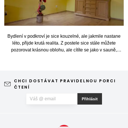
Bydlení v podkroví je sice kouzelné, ale jakmile nastane
léto, přijde krutá realita. Z postele sice stále můžete
pozorovat krásnou oblohu, ale cítíte se jako v sauně,
protože slunce praží přímo přes střešní okna. Nicméně
stínění oken v tomto případě dokáže udělat velkou službu,
jen je potřeba vybrat tu správnou formu.
CHCI DOSTÁVAT PRAVIDELNOU PORCI
ČTENÍ
Přihlásit