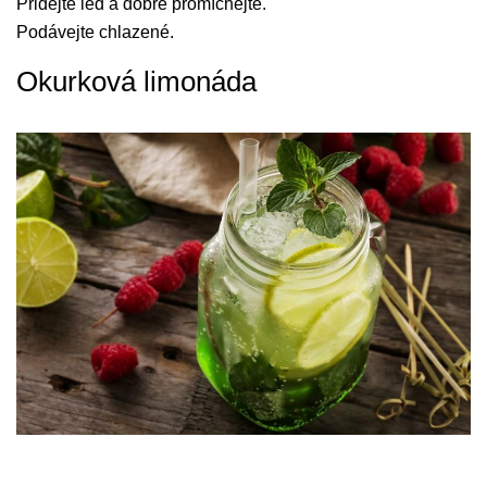
Přidejte led a dobře promíchejte.
Podávejte chlazené.
Okurková limonáda