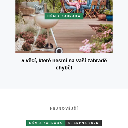
DŮM A ZAHRADA
5 věcí, které nesmí na vaší zahradě
chybět
NEJNOVĚJŠÍ
DŮM A ZAHRADA
5. SRPNA 2026