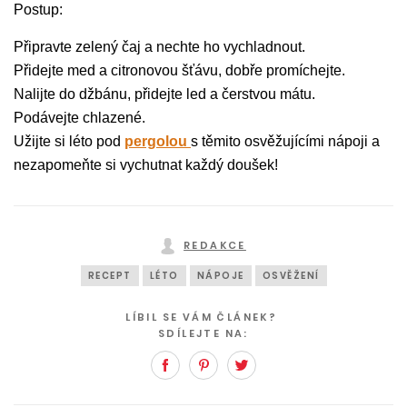
Postup:
Připravte zelený čaj a nechte ho vychladnout.
Přidejte med a citronovou šťávu, dobře promíchejte.
Nalijte do džbánu, přidejte led a čerstvou mátu.
Podávejte chlazené.
Užijte si léto pod
pergolou
s těmito osvěžujícími nápoji a
nezapomeňte si vychutnat každý doušek!
REDAKCE
RECEPT
LÉTO
NÁPOJE
OSVĚŽENÍ
LÍBIL SE VÁM ČLÁNEK?
SDÍLEJTE NA:
Facebook
Pinterest
Twitter