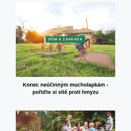
DŮM A ZAHRADA
Konec neúčinným mucholapkám -
pořiďte si sítě proti hmyzu