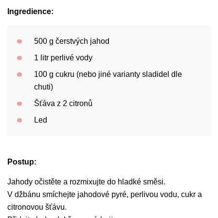
Ingredience:
500 g čerstvých jahod
1 litr perlivé vody
100 g cukru (nebo jiné varianty sladidel dle
chuti)
Šťáva z 2 citronů
Led
Postup:
Jahody očistěte a rozmixujte do hladké směsi.
V džbánu smíchejte jahodové pyré, perlivou vodu, cukr a
citronovou šťávu.