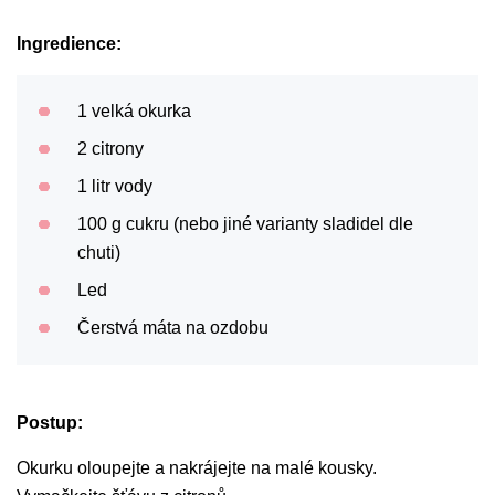
Ingredience:
1 velká okurka
2 citrony
1 litr vody
100 g cukru (nebo jiné varianty sladidel dle
chuti)
Led
Čerstvá máta na ozdobu
Postup:
Okurku oloupejte a nakrájejte na malé kousky.