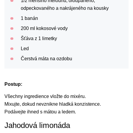
1/2 menšího melounu, oloupaného,
odpeckovaného a nakrájeného na kousky
1 banán
200 ml kokosové vody
Šťáva z 1 limetky
Led
Čerstvá máta na ozdobu
Postup:
Všechny ingredience vložte do mixéru.
Mixujte, dokud nevznikne hladká konzistence.
Podávejte ihned s mátou a ledem.
Jahodová limonáda