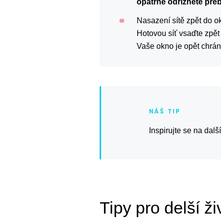
opatrně odřízněte přeb
Nasazení sítě zpět do o
Hotovou síť vsaďte zpět
Vaše okno je opět chr
Inspirujte se na dalš
Tipy pro delší ži