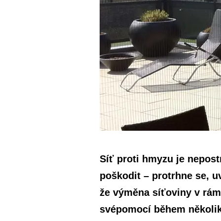
Síť proti hmyzu je nepo
poškodit – protrhne se, u
že výměna síťoviny v rá
svépomocí během několik