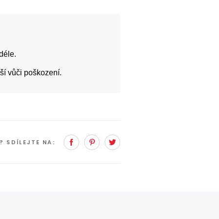
déle.
jší vůči poškození.
Facebook
Pinterest
Twitter
K?
SDÍLEJTE NA: