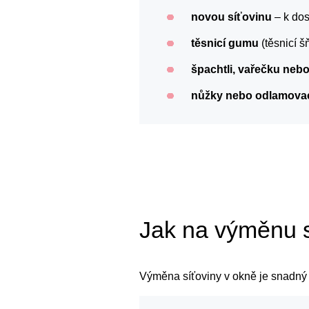
novou síťovinu
– k dos
těsnicí gumu
(těsnicí š
špachtli, vařečku nebo
nůžky nebo odlamovac
Jak na výměnu s
Výměna síťoviny v okně je snadný 