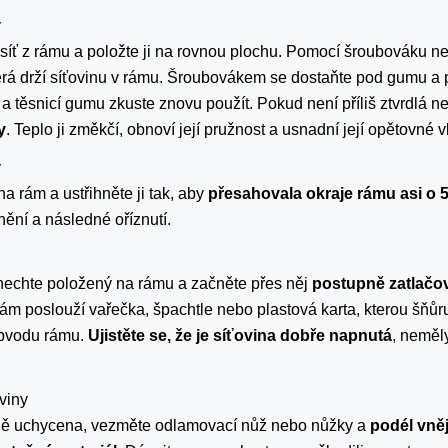
y
síť z rámu a položte ji na rovnou plochu. Pomocí šroubováku n
terá drží síťovinu v rámu. Šroubovákem se dostaňte pod gumu a p
 a těsnicí gumu zkuste znovu použít. Pokud není příliš ztvrdlá 
y
. Teplo ji změkčí, obnoví její pružnost a usnadní její opětovné 
y
a rám a ustřihněte ji tak, aby
přesahovala okraje rámu asi o 
ění a následné oříznutí.
 nechte položený na rámu a začněte přes něj
postupně zatlačov
vám poslouží vařečka, špachtle nebo plastová karta, kterou šňůru
bvodu rámu.
Ujistěte se, že je síťovina dobře napnutá
, neměl
viny
vně uchycena, vezměte odlamovací nůž nebo nůžky a
podél vněj