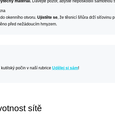
ytečný materiál.
Dávejte pozor, abyste nepoškodili samotnou s
kna
 do okenního otvoru.
Ujistěte se
, že těsnicí šňůra drží síťovinu 
áněno před nežádoucím hmyzem.
í kutilský počin v naší rubrice
Udělej si sám
!
votnost sítě