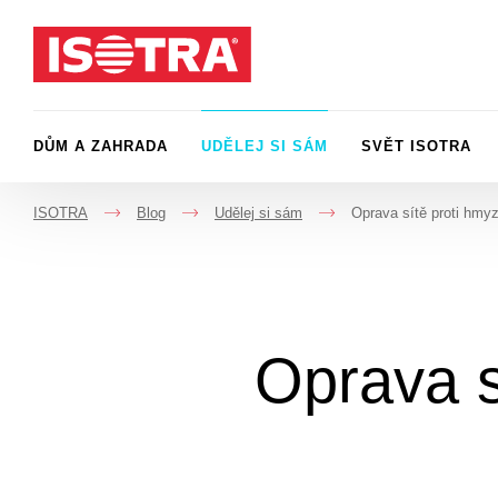
Přeskočit na obsah
DŮM A ZAHRADA
UDĚLEJ SI SÁM
SVĚT ISOTRA
ISOTRA
Blog
Udělej si sám
Oprava sítě proti hm
->
->
->
Oprava s