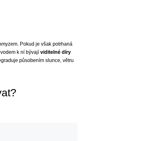
m hmyzem. Pokud je však potrhaná
ůvodem k ní bývají
viditelné díry
egraduje působením slunce, větru
vat?