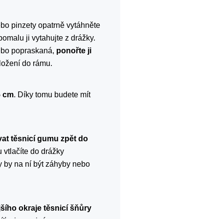
ebo pinzety opatrně vytáhněte
omalu ji vytahujte z drážky.
nebo popraskaná,
ponořte ji
vložení do rámu.
5 cm
. Díky tomu budete mít
at těsnicí gumu zpět do
 vtlačíte do drážky
y by na ní být záhyby nebo
šího okraje těsnicí šňůry