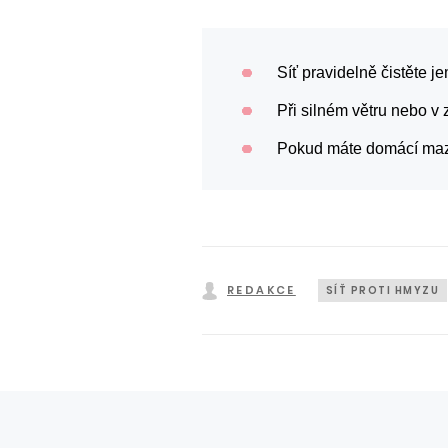
Síť pravidelně čistěte
Při silném větru nebo v 
Pokud máte domácí mazl
REDAKCE
SÍŤ PROTI HMYZU