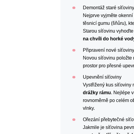
Demontáž staré síťovin
Nejprve vyjměte okenní 
těsnicí gumu (šňůru), k
Starou síťovinu vyhoďte
na chvíli do horké vod
Připravení nové síťovin
Novou síťovinu položte n
prostor pro přesné upevn
Upevnění síťoviny
Vystřižený kus síťoviny
drážky rámu
. Nejlépe 
rovnoměrně po celém o
vlnky.
Ořezání přebytečné síťo
Jakmile je síťovina pe