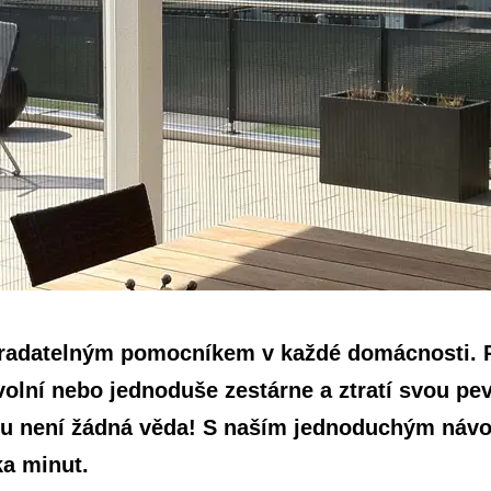
stradatelným pomocníkem v každé domácnosti. 
volní nebo jednoduše zestárne a ztratí svou pe
mu není žádná věda! S naším jednoduchým návo
a minut.