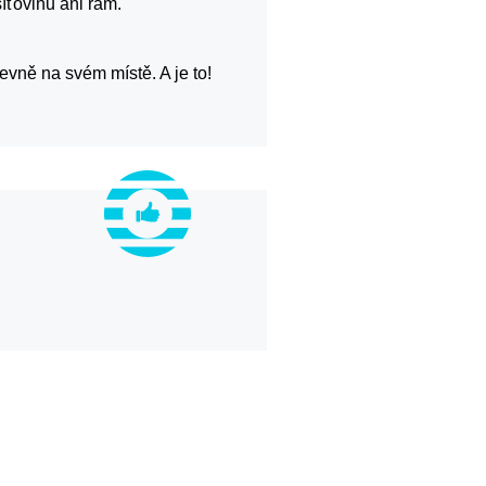
íťovinu ani rám.
pevně na svém místě. A je to!