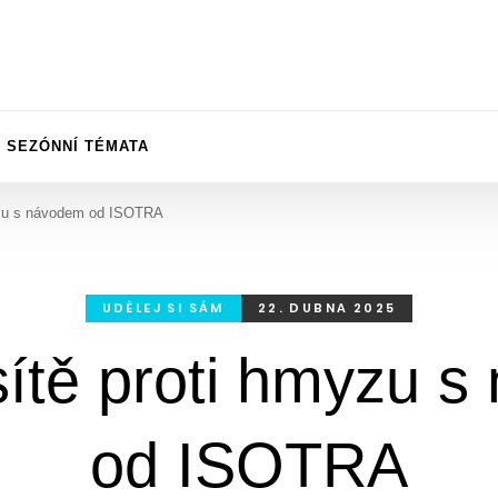
SEZÓNNÍ TÉMATA
yzu s návodem od ISOTRA
UDĚLEJ SI SÁM
22. DUBNA 2025
ítě proti hmyzu 
od ISOTRA