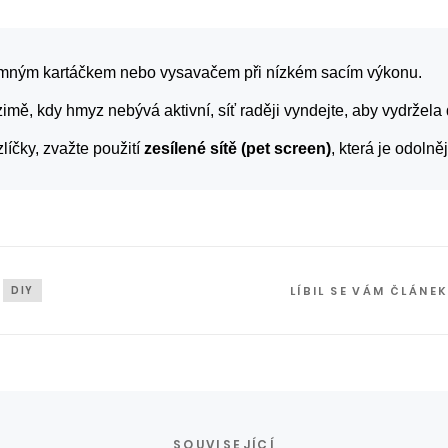
 jemným kartáčkem nebo vysavačem při nízkém sacím výkonu.
zimě, kdy hmyz nebývá aktivní, síť raději vyndejte, aby vydržela 
íčky, zvažte použití
zesílené sítě (pet screen)
, která je odolně
DIY
LÍBIL SE VÁM ČLÁNE
SOUVISEJÍCÍ