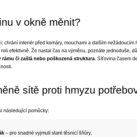
inu v okně měnit?
nkci: chrání interiér před komáry, mouchami a dalším nežádoucí
 roli efektivně. Že nastal čas na výměnu, poznáte jednoduše, d
 v rámu či zašlá nebo poškozená struktura
. Síťovina časem d
čnosti.
ěně sítě proti hmyzu potřebo
 si následující pomůcky:
ák
– pro snadné vyjmutí staré těsnicí šňůry,