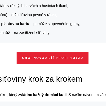
tání v různých barvách a hustotách tkaní,
ňůru) – drží síťovinu pevně v rámu,
 plastovou kartu
– pomůže s upevněním gumy,
í nůž
– na zastřižení síťoviny.
CHCI NOVOU SÍŤ PROTI HMYZU
íťoviny krok za krokem
úkol, který
zvládne každý domácí kutil
. S naším návodem vám 