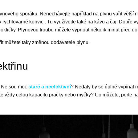
 plynového sporáku. Nenechávejte například na plynu vařit větší 
 rychlovarné konvici. Tu využívejte také na kávu a čaj. Dobře vy
okličky. Plynovou troubu můžete vypnout několik minut před do
řit můžete taky změnou dodavatele plynu.
ektřinu
e. Nejsou moc
staré a neefektivní
? Nedaly by se úplně vypínat 
e vždy celou kapacitu pračky nebo myčky? Co můžete, perte na n