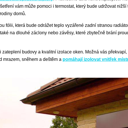
šetření vám může pomoci i termostat, který bude udržovat nižší 
 rodiny domů.
ou fólii, která bude odrážet teplo vyzářené zadní stranou radiáto
také na dlouhé záclony nebo závěsy, které zbytečně brání proud
 zateplení budovy a kvalitní izolace oken. Možná vás překvapí,
řed mrazem, sněhem a deštěm a
pomáhají izolovat vnitřek míst