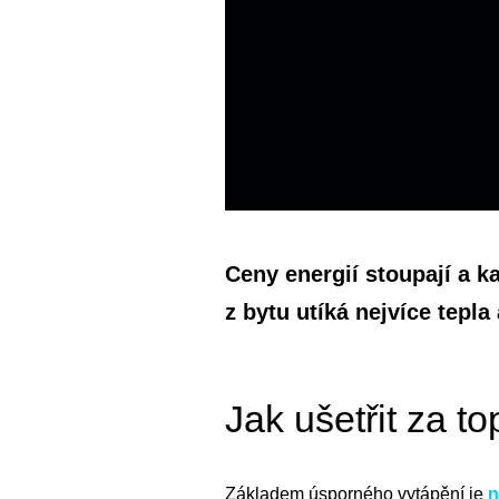
Ceny energií stoupají a k
z bytu utíká nejvíce tepla
Jak ušetřit za to
Základem úsporného vytápění je
n