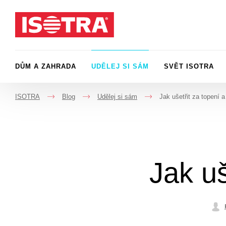
Přeskočit na obsah
DŮM A ZAHRADA
UDĚLEJ SI SÁM
SVĚT ISOTRA
ISOTRA
Blog
Udělej si sám
Jak ušetřit za topení a
->
->
->
Jak uš