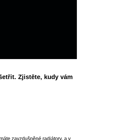
etřit. Zjistěte, kudy vám
nemáte zavzdušněné radiátory, a v