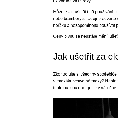
už zhruba za tři roky.
Můžete ale ušetřit i při používání
nebo brambory si raději předvařte v
hořáku a nezapomínejte používat p
Ceny plynu se neustále mění, ušet
Jak ušetřit za el
Zkontrolujte si všechny spotřebič
v mrazáku vrstva námrazy? Naplnít
teplotou jsou energeticky náročné.