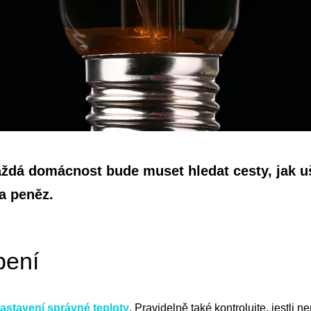
aždá domácnost bude muset hledat cesty, jak uš
 a peněz.
pení
astavení správné teploty
. Pravidelně také kontrolujte, jestli 