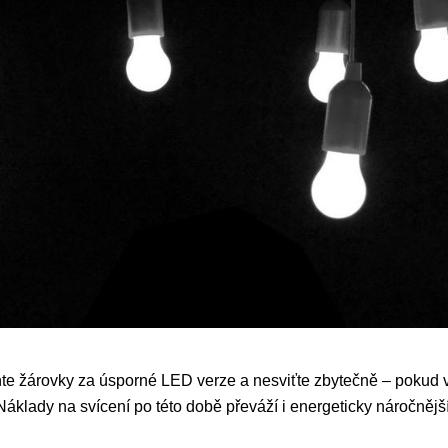
ňte žárovky za úsporné LED verze a nesviťte zbytečně – pokud ví
Náklady na svícení po této době převáží i energeticky náročnější