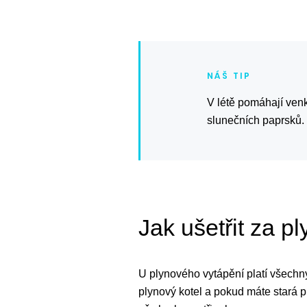
V létě pomáhají venk
slunečních paprsků.
Jak ušetřit za pl
U plynového vytápění platí všechny
plynový kotel a pokud máte stará p