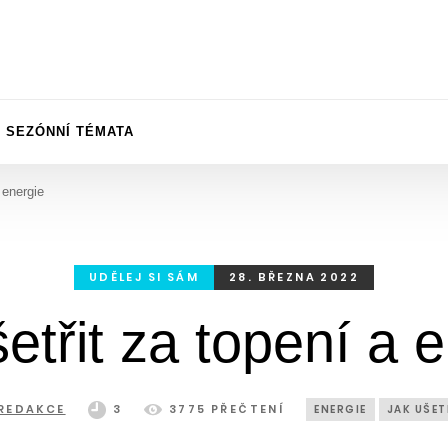
SEZÓNNÍ TÉMATA
 energie
UDĚLEJ SI SÁM
28. BŘEZNA 2022
etřit za topení a 
REDAKCE
3
3775 PŘEČTENÍ
ENERGIE
JAK UŠET