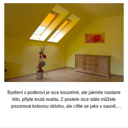
Bydlení v podkroví je sice kouzelné, ale jakmile nastane
léto, přijde krutá realita. Z postele sice stále můžete
pozorovat krásnou oblohu, ale cítíte se jako v sauně,
protože slunce praží přímo přes střešní okna. Nicméně
stínění oken v tomto případě dokáže udělat velkou službu,
jen je potřeba vybrat tu správnou formu.