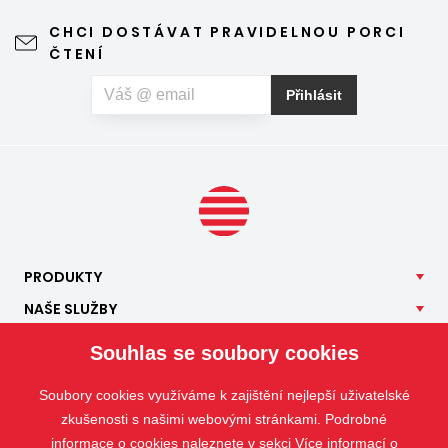
CHCI DOSTÁVAT PRAVIDELNOU PORCI
ČTENÍ
Přihlásit
PRODUKTY
NAŠE
SLUŽBY
APLIKACE
Souhlas se soubory cookies
ISOTRA
Soubory cookies využíváme k zajištění nejlepší uživatelské
KONTAKT
zkušenosti s našimi webovými stránkami. Podrobné
informace o cookies naleznete v sekci
Více informací o