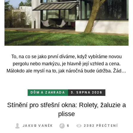
To, na co se jako první díváme, když vybíráme novou
pergolu nebo markýzu, je hlavně její vzhled a cena.
Málokdo ale myslí na to, jak náročná bude údržba. Žádný
systém se bez občasné péče neobejde. Celý rok totiž
odolává vrtochům počasí, například ostrému slunci, dešti a
mrazu, ale také prachu a pylu, což se na něm dříve či
DŮM A ZAHRADA
3. SRPNA 2026
později podepíše.
Stínění pro střešní okna: Rolety, žaluzie a
plisse
JAKUB VANĚK
6
2382 PŘEČTENÍ