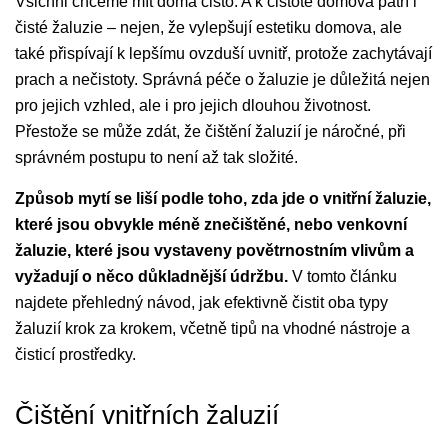
Všichni chceme mít doma čisto. A k čistotě domova patří i
čisté žaluzie – nejen, že vylepšují estetiku domova, ale
také přispívají k lepšímu ovzduší uvnitř, protože zachytávají
prach a nečistoty. Správná péče o žaluzie je důležitá nejen
pro jejich vzhled, ale i pro jejich dlouhou životnost.
Přestože se může zdát, že čištění žaluzií je náročné, při
správném postupu to není až tak složité.
Způsob mytí se liší podle toho, zda jde o vnitřní žaluzie,
které jsou obvykle méně znečištěné, nebo venkovní
žaluzie, které jsou vystaveny povětrnostním vlivům a
vyžadují o něco důkladnější údržbu.
V tomto článku
najdete přehledný návod, jak efektivně čistit oba typy
žaluzií krok za krokem, včetně tipů na vhodné nástroje a
čisticí prostředky.
Čištění vnitřních žaluzií