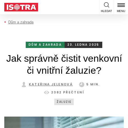
Přeskočit na obsah
HLEDAT
MENU
Dům a zahrada
DŮM A ZAHRADA
23. LEDNA 2025
Jak správně čistit venkovní
či vnitřní žaluzie?
KATEŘINA JELENOVÁ
5 MIN.
2382 PŘEČTENÍ
ŽALUZIE