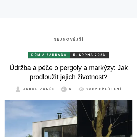
a ploty
NEJNOVĚJŠÍ
DŮM A ZAHRADA
5. SRPNA 2026
Údržba a péče o pergoly a markýzy: Jak
prodloužit jejich životnost?
JAKUB VANĚK
6
2382 PŘEČTENÍ