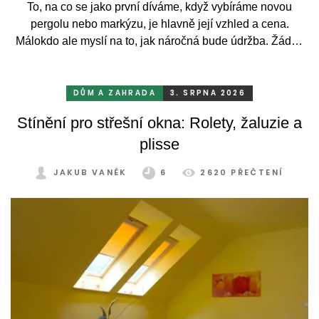
To, na co se jako první díváme, když vybíráme novou
pergolu nebo markýzu, je hlavně její vzhled a cena.
Málokdo ale myslí na to, jak náročná bude údržba. Žádný
systém se bez občasné péče neobejde. Celý rok totiž
odolává vrtochům počasí, například ostrému slunci, dešti a
mrazu, ale také prachu a pylu, což se na něm dříve či
DŮM A ZAHRADA
3. SRPNA 2026
později podepíše.
Stínění pro střešní okna: Rolety, žaluzie a
plisse
JAKUB VANĚK
6
2620 PŘEČTENÍ