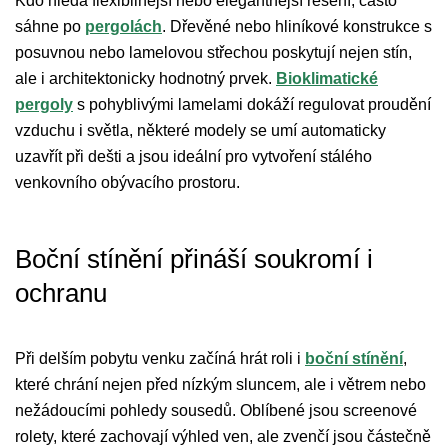
Kdo hledá flexibilnější nebo elegantnější řešení, často
sáhne po
pergolách
. Dřevěné nebo hliníkové konstrukce s
posuvnou nebo lamelovou střechou poskytují nejen stín,
ale i architektonicky hodnotný prvek.
Bioklimatické
pergoly
s pohyblivými lamelami dokáží regulovat proudění
vzduchu i světla, některé modely se umí automaticky
uzavřít při dešti a jsou ideální pro vytvoření stálého
venkovního obývacího prostoru.
Boční stínění přináší soukromí i
ochranu
Při delším pobytu venku začíná hrát roli i
boční stínění
,
které chrání nejen před nízkým sluncem, ale i větrem nebo
nežádoucími pohledy sousedů. Oblíbené jsou screenové
rolety, které zachovají výhled ven, ale zvenčí jsou částečně