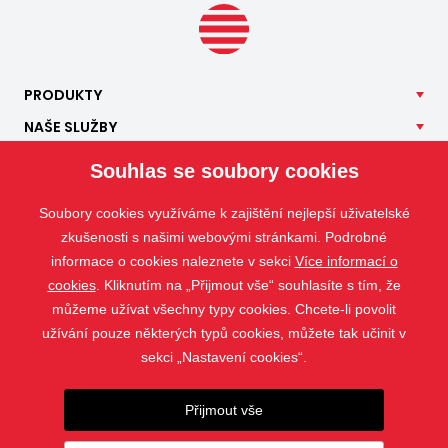
PRODUKTY
NAŠE
SLUŽBY
APLIKACE
Souhlas se soubory cookies
ISOTRA
Soubory cookies využíváme k zajištění nejlepší uživatelské
KONTAKT
zkušenosti s našimi webovými stránkami. Podrobné
informace o cookies naleznete v sekci
Více informací o
cookies
. Kliknutím na „Přijmout vše“ souhlasíte s tím, že
můžeme užívat všechny typy cookies. Chcete-li povolit
užívání pouze některých typů cookies, můžete tak učinit v
sekci „Nastavení cookies“.
Přijmout vše