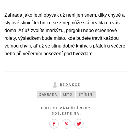
Zahrada jako letní obývák už není jen snem, díky chytré a
stylové stínicí technice se z něj může stát realita i u vás
doma. Ať už zvolíte markýzu, pergolu nebo screenové
rolety, výsledkem bude místo, kde budete trávit každou
volnou chvíli, ať už ve stínu dobré knihy, s přáteli u večeře
nebo při večerním posezení pod hvězdami.
REDAKCE
ZAHRADA
LÉTO
STÍNĚNÍ
LÍBIL SE VÁM ČLÁNEK?
SDÍLEJTE NA:
Facebook
Pinterest
Twitter