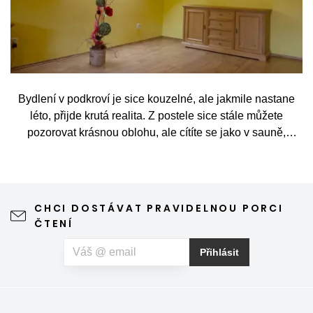
Bydlení v podkroví je sice kouzelné, ale jakmile nastane
léto, přijde krutá realita. Z postele sice stále můžete
pozorovat krásnou oblohu, ale cítíte se jako v sauně,
protože slunce praží přímo přes střešní okna. Nicméně
stínění oken v tomto případě dokáže udělat velkou službu,
jen je potřeba vybrat tu správnou formu.
CHCI DOSTÁVAT PRAVIDELNOU PORCI
ČTENÍ
Přihlásit