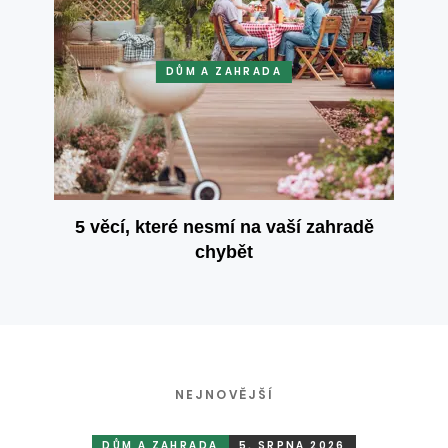
DŮM A ZAHRADA
5 věcí, které nesmí na vaší zahradě
chybět
NEJNOVĚJŠÍ
DŮM A ZAHRADA
5. SRPNA 2026