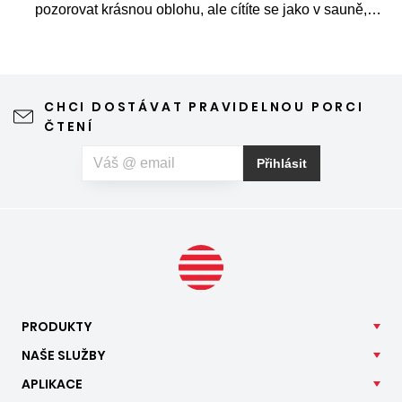
pozorovat krásnou oblohu, ale cítíte se jako v sauně,
protože slunce praží přímo přes střešní okna. Nicméně
stínění oken v tomto případě dokáže udělat velkou službu,
jen je potřeba vybrat tu správnou formu.
CHCI DOSTÁVAT PRAVIDELNOU PORCI
ČTENÍ
Přihlásit
PRODUKTY
NAŠE
SLUŽBY
APLIKACE