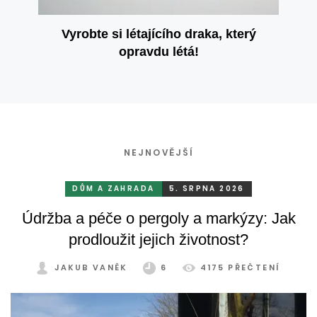
Vyrobte si létajícího draka, který
opravdu létá!
NEJNOVĚJŠÍ
DŮM A ZAHRADA
5. SRPNA 2026
Údržba a péče o pergoly a markýzy: Jak
prodloužit jejich životnost?
JAKUB VANĚK
6
4175 PŘEČTENÍ