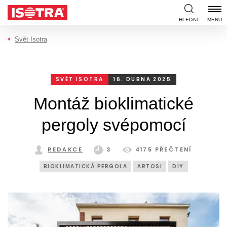
Přeskočit na obsah
HLEDAT
MENU
Svět Isotra
SVĚT ISOTRA
16. DUBNA 2025
Montáž bioklimatické
pergoly svépomocí
REDAKCE
3
4175 PŘEČTENÍ
BIOKLIMATICKÁ PERGOLA
ARTOSI
DIY