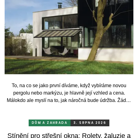
To, na co se jako první díváme, když vybíráme novou
pergolu nebo markýzu, je hlavně její vzhled a cena.
Málokdo ale myslí na to, jak náročná bude údržba. Žádný
systém se bez občasné péče neobejde. Celý rok totiž
odolává vrtochům počasí, například ostrému slunci, dešti a
mrazu, ale také prachu a pylu, což se na něm dříve či
DŮM A ZAHRADA
3. SRPNA 2026
později podepíše.
Stínění pro střešní okna: Rolety, žaluzie a