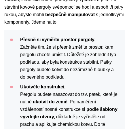
stavění kovové pergoly svépomocí se hodí alespoň tři páry
rukou, abyste mohli
bezpečně manipulovat
s jednotlivými
komponenty. Jdeme na to.
Přesně si vyměřte prostor pergoly.
Začněte tím, že si přesně změříte prostor, kam
pergolu chcete umístit. Důležité je zohlednit typ
podkladu, aby byla konstrukce stabilní. Patky
pergoly budete kotvit do nezámrzné hloubky a
do pevného podkladu.
Ukotvěte konstrukci.
Pergolu budete nasazovat do tzv. patek, které je
nutné
ukotvit do země
. Po naměření
vzdáleností nosné konstrukce si
podle šablony
vyvrtejte otvory,
důkladně je vyčistěte od
prachu a aplikujte chemickou kotvu. Do té