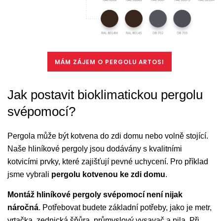
MÁM ZÁJEM O PERGOLU ARTOSI
Jak postavit bioklimatickou pergolu
svépomocí?
Pergola může být kotvena do zdi domu nebo volně stojící.
Naše hliníkové pergoly jsou dodávány s kvalitními
kotvicími prvky, které zajišťují pevné uchycení. Pro příklad
jsme vybrali
pergolu kotvenou ke zdi domu
.
Montáž hliníkové pergoly svépomocí není nijak
náročná
. Potřebovat budete základní potřeby, jako je metr,
vrtačka, zednická šňůra, průmyslový vysavač a pila. Při