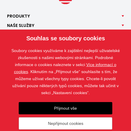
PRODUKTY
NAŠE
SLUŽBY
APLIKACE
Souhlas se soubory cookies
ISOTRA
Soubory cookies využíváme k zajištění nejlepší uživatelské
KONTAKT
zkušenosti s našimi webovými stránkami. Podrobné
informace o cookies naleznete v sekci
Více informací o
cookies
. Kliknutím na „Přijmout vše“ souhlasíte s tím, že
můžeme užívat všechny typy cookies. Chcete-li povolit
užívání pouze některých typů cookies, můžete tak učinit v
sekci „Nastavení cookies“.
Přijmout vše
Nepřijmout cookies