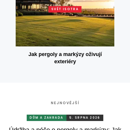
SVĚT ISOTRA
Jak pergoly a markýzy oživují
exteriéry
NEJNOVĚJŠÍ
DŮM A ZAHRADA
5. SRPNA 2026
Údržba a péče o pergoly a markýzy: Jak