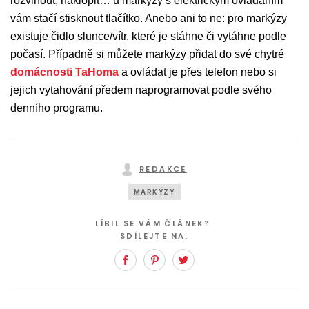
rozvinout, naklopit… u markýzy s elektrickým ovládáním
vám stačí stisknout tlačítko. Anebo ani to ne: pro markýzy
existuje čidlo slunce/vítr, které je stáhne či vytáhne podle
počasí. Případně si můžete markýzy přidat do své chytré
domácnosti TaHoma
a ovládat je přes telefon nebo si
jejich vytahování předem naprogramovat podle svého
denního programu.
REDAKCE
MARKÝZY
LÍBIL SE VÁM ČLÁNEK?
SDÍLEJTE NA:
Facebook
Pinterest
Twitter