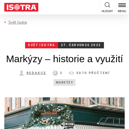
Přeskočit na obsah
HLEDAT
MENU
Svět Isotra
SVĚT ISOTRA
27. ČERVENCE 2022
Markýzy – historie a využití
REDAKCE
2
3070 PŘEČTENÍ
MARKÝZY