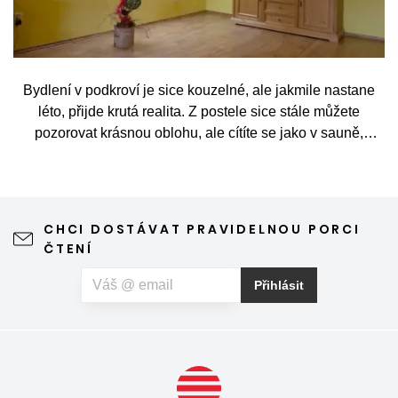
Bydlení v podkroví je sice kouzelné, ale jakmile nastane
léto, přijde krutá realita. Z postele sice stále můžete
pozorovat krásnou oblohu, ale cítíte se jako v sauně,
protože slunce praží přímo přes střešní okna. Nicméně
stínění oken v tomto případě dokáže udělat velkou službu,
jen je potřeba vybrat tu správnou formu.
CHCI DOSTÁVAT PRAVIDELNOU PORCI
ČTENÍ
Přihlásit