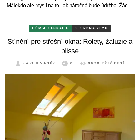
Málokdo ale myslí na to, jak náročná bude údržba. Žádný
systém se bez občasné péče neobejde. Celý rok totiž
odolává vrtochům počasí, například ostrému slunci, dešti a
mrazu, ale také prachu a pylu, což se na něm dříve či
DŮM A ZAHRADA
3. SRPNA 2026
později podepíše.
Stínění pro střešní okna: Rolety, žaluzie a
plisse
JAKUB VANĚK
6
3070 PŘEČTENÍ