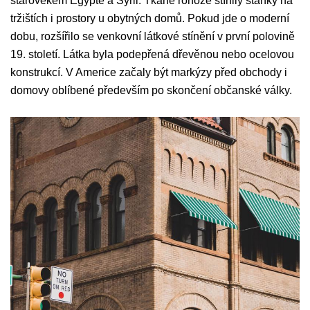
starověkém Egyptě a Sýrii. Tkané rohože stínily stánky na
tržištích i prostory u obytných domů. Pokud jde o moderní
dobu, rozšířilo se venkovní látkové stínění v první polovině
19. století. Látka byla podepřená dřevěnou nebo ocelovou
konstrukcí. V Americe začaly být markýzy před obchody i
domovy oblíbené především po skončení občanské války.