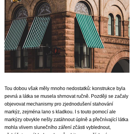
Tou dobou však měly mnoho nedostatků: konstrukce byla
pevná a látka se musela shrnovat ručně. Později se začaly
objevovat mechanismy pro zjednodušení stahování
markýz, zejména lano s kladkou. I s touto pomocí ale
markýzy obvykle nešly zatáhnout úplně a přečnívající látka
mohla vlivem slunečního záření zčásti vyblednout,