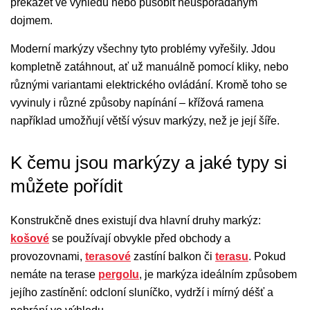
překážet ve výhledu nebo působit neuspořádaným
dojmem.
Moderní markýzy všechny tyto problémy vyřešily. Jdou
kompletně zatáhnout, ať už manuálně pomocí kliky, nebo
různými variantami elektrického ovládání. Kromě toho se
vyvinuly i různé způsoby napínání – křížová ramena
například umožňují větší výsuv markýzy, než je její šíře.
K čemu jsou markýzy a jaké typy si
můžete pořídit
Konstrukčně dnes existují dva hlavní druhy markýz:
košové
se používají obvykle před obchody a
provozovnami,
terasové
zastíní balkon či
terasu
. Pokud
nemáte na terase
pergolu
, je markýza ideálním způsobem
jejího zastínění: odcloní sluníčko, vydrží i mírný déšť a