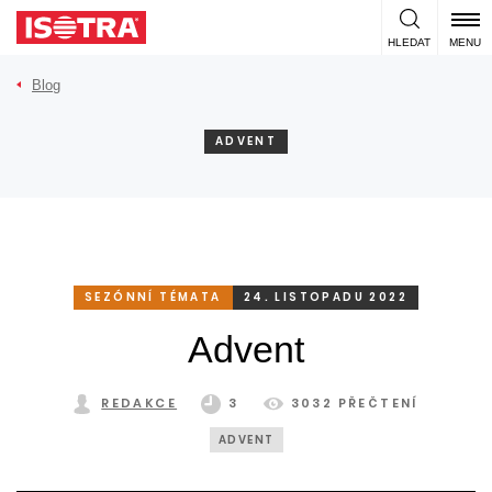
Přeskočit na obsah
HLEDAT
MENU
Blog
ADVENT
SEZÓNNÍ TÉMATA
24. LISTOPADU 2022
Advent
REDAKCE
3
3032 PŘEČTENÍ
ADVENT