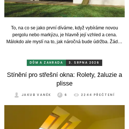
To, na co se jako první díváme, když vybíráme novou
pergolu nebo markýzu, je hlavně její vzhled a cena.
Málokdo ale myslí na to, jak náročná bude údržba. Žádný
systém se bez občasné péče neobejde. Celý rok totiž
odolává vrtochům počasí, například ostrému slunci, dešti a
mrazu, ale také prachu a pylu, což se na něm dříve či
DŮM A ZAHRADA
3. SRPNA 2026
později podepíše.
Stínění pro střešní okna: Rolety, žaluzie a
plisse
JAKUB VANĚK
6
2244 PŘEČTENÍ