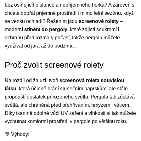
bez oslňujícího slunce a nepříjemného horka? A zároveň si
chcete dopřát příjemné prostředí i mimo letní sezónu, když
se venku ochladí? Řešením jsou
screenové rolety
–
moderní
stínění do pergoly
, které zajistí soukromí i
ochranu před rozmary počasí, takže pergolu můžete
využívat od jara až do podzimu.
Proč zvolit screenové rolety
Na rozdíl od žaluzií tvoří
screenová roleta souvislou
látku
, která účinně brání slunečním paprskům, ale stále
propouští dostatek přirozeného světla. Pergola tak zůstává
světlá, ale chráněná před přehříváním, hmyzem i větrem.
Díky tkanině odolné vůči UV záření a vlhkosti si tak můžete
vychutnat komfortní prostředí v pergole po většinu roku.
💚 Výhody: