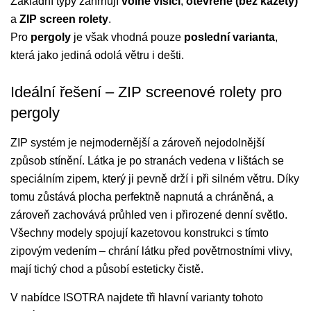
Základní typy zahrnují
volně visící
,
otevřené (bez kazety)
a
ZIP screen rolety
.
Pro
pergoly
je však vhodná pouze
poslední varianta
,
která jako jediná odolá větru i dešti.
Ideální řešení – ZIP screenové rolety pro
pergoly
ZIP systém je nejmodernější a zároveň nejodolnější
způsob stínění. Látka je po stranách vedena v lištách se
speciálním zipem, který ji pevně drží i při silném větru. Díky
tomu zůstává plocha perfektně napnutá a chráněná, a
zároveň zachovává průhled ven i přirozené denní světlo.
Všechny modely spojují kazetovou konstrukci s tímto
zipovým vedením – chrání látku před povětrnostními vlivy,
mají tichý chod a působí esteticky čistě.
V nabídce ISOTRA najdete tři hlavní varianty tohoto