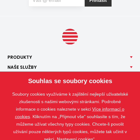
Přihlásit
PRODUKTY
NAŠE
SLUŽBY
APLIKACE
Souhlas se soubory cookies
ISOTRA
Soubory cookies využíváme k zajištění nejlepší uživatelské
KONTAKT
zkušenosti s našimi webovými stránkami. Podrobné
informace o cookies naleznete v sekci
Více informací o
cookies
. Kliknutím na „Přijmout vše“ souhlasíte s tím, že
můžeme užívat všechny typy cookies. Chcete-li povolit
užívání pouze některých typů cookies, můžete tak učinit v
sekci „Nastavení cookies“.