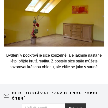
Bydlení v podkroví je sice kouzelné, ale jakmile nastane
léto, přijde krutá realita. Z postele sice stále můžete
pozorovat krásnou oblohu, ale cítíte se jako v sauně,
protože slunce praží přímo přes střešní okna. Nicméně
stínění oken v tomto případě dokáže udělat velkou službu,
jen je potřeba vybrat tu správnou formu.
CHCI DOSTÁVAT PRAVIDELNOU PORCI
ČTENÍ