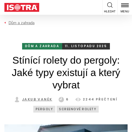
Přeskočit na obsah
HLEDAT
MENU
Dům a zahrada
DŮM A ZAHRADA
11. LISTOPADU 2025
Stínící rolety do pergoly:
Jaké typy existují a který
vybrat
JAKUB VANĚK
6
2244 PŘEČTENÍ
PERGOLY
SCREENOVÉ ROLETY