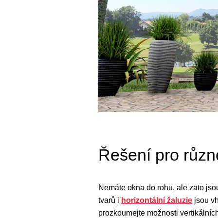
Řešení pro různ
Nemáte okna do rohu, ale zato jsou 
tvarů i
horizontální žaluzie
jsou vh
prozkoumejte možnosti vertikálních