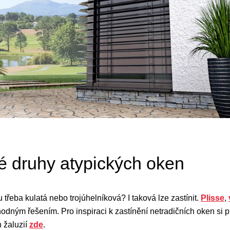
é druhy atypických oken
třeba kulatá nebo trojúhelníková? I taková lze zastínit.
Plisse
,
odným řešením. Pro inspiraci k zastínění netradičních oken si 
 žaluzií
zde
.