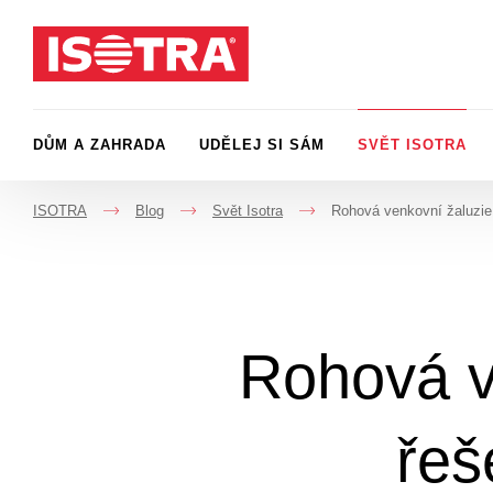
Přeskočit na obsah
DŮM A ZAHRADA
UDĚLEJ SI SÁM
SVĚT ISOTRA
ISOTRA
Blog
Svět Isotra
Rohová venkovní žaluzie 
->
->
->
Rohová v
řeš