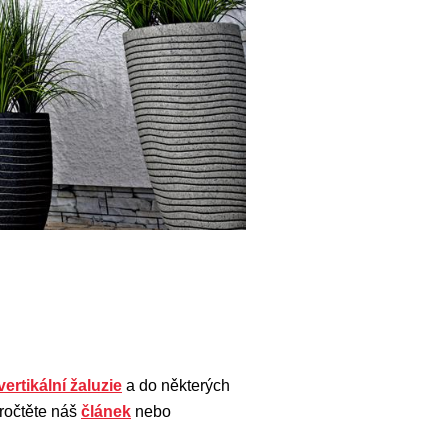
vertikální žaluzie
a do některých
pročtěte náš
článek
nebo