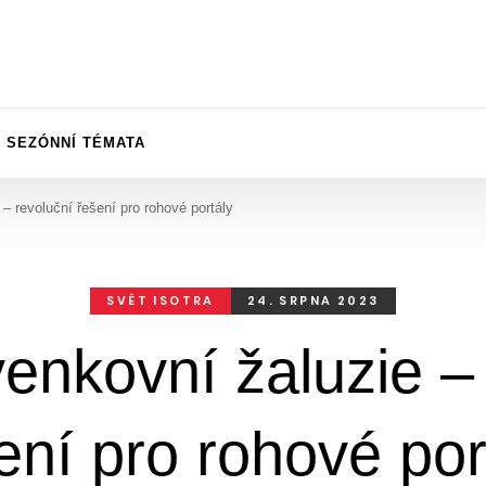
SEZÓNNÍ TÉMATA
– revoluční řešení pro rohové portály
SVĚT ISOTRA
24. SRPNA 2023
enkovní žaluzie – 
ení pro rohové por