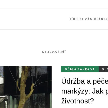
LÍBIL SE VÁM ČLÁNE
NEJNOVĚJŠÍ
DŮM A ZAHRADA
5.
Údržba a péče
markýzy: Jak p
životnost?