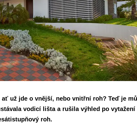
ať už jde o vnější, nebo vnitřní roh? Teď je mů
stávala vodicí lišta a rušila výhled po vytažen
esátistupňový roh.