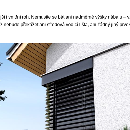
jší i vnitřní roh. Nemusíte se bát ani nadměrné výšky nábalu – v
ž nebude překážet ani středová vodicí lišta, ani žádný jiný prve