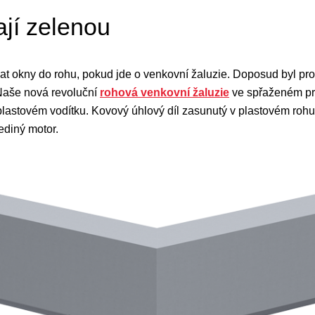
jí zelenou
t okny do rohu, pokud jde o venkovní žaluzie. Doposud byl prob
 Naše nová revoluční
rohová venkovní žaluzie
ve spřaženém pr
lastovém vodítku. Kovový úhlový díl zasunutý v plastovém rohu 
ediný motor.