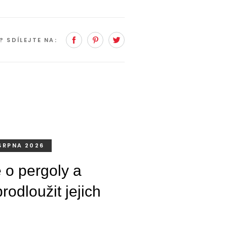
Facebook
Pinterest
Twitter
K?
SDÍLEJTE NA:
 SRPNA 2026
 o pergoly a
rodloužit jejich