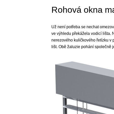
Rohová okna ma
Už není potřeba se nechat omezova
ve výhledu překážela vodicí lišta.
nerezového kuličkového řetízku v p
lišt. Obě žaluzie pohání společně j