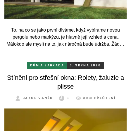
To, na co se jako první díváme, když vybíráme novou
pergolu nebo markýzu, je hlavně její vzhled a cena.
Málokdo ale myslí na to, jak náročná bude údržba. Žádný
systém se bez občasné péče neobejde. Celý rok totiž
odolává vrtochům počasí, například ostrému slunci, dešti a
mrazu, ale také prachu a pylu, což se na něm dříve či
DŮM A ZAHRADA
3. SRPNA 2026
později podepíše.
Stínění pro střešní okna: Rolety, žaluzie a
plisse
JAKUB VANĚK
6
3931 PŘEČTENÍ