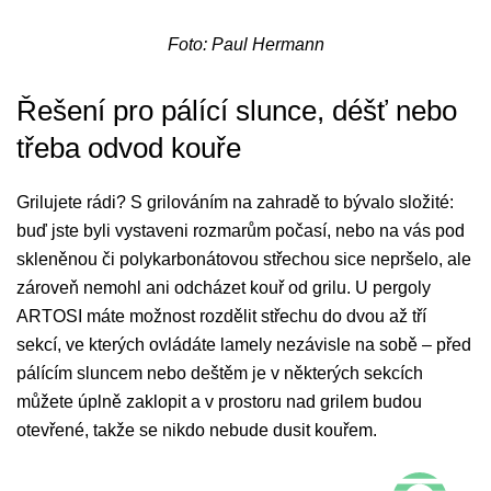
Foto: Paul Hermann
Řešení pro pálící slunce, déšť nebo
třeba odvod kouře
Grilujete rádi? S grilováním na zahradě to bývalo složité:
buď jste byli vystaveni rozmarům počasí, nebo na vás pod
skleněnou či polykarbonátovou střechou sice nepršelo, ale
zároveň nemohl ani odcházet kouř od grilu. U pergoly
ARTOSI máte možnost rozdělit střechu do dvou až tří
sekcí, ve kterých ovládáte lamely nezávisle na sobě – před
pálícím sluncem nebo deštěm je v některých sekcích
můžete úplně zaklopit a v prostoru nad grilem budou
otevřené, takže se nikdo nebude dusit kouřem.