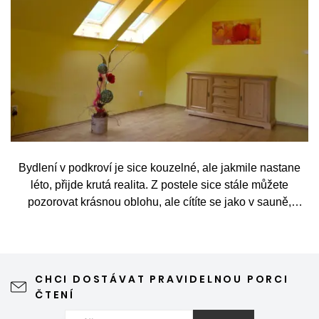
Bydlení v podkroví je sice kouzelné, ale jakmile nastane
léto, přijde krutá realita. Z postele sice stále můžete
pozorovat krásnou oblohu, ale cítíte se jako v sauně,
protože slunce praží přímo přes střešní okna. Nicméně
stínění oken v tomto případě dokáže udělat velkou službu,
jen je potřeba vybrat tu správnou formu.
CHCI DOSTÁVAT PRAVIDELNOU PORCI
ČTENÍ