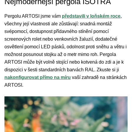
Nejmodernější pergola ISOTRA
Pergolu ARTOSI jsme vám
představili v loňském roce
,
všechny její vlastnosti ale zůstávají: snadná montáž
svépomocí, dostupnost přídavného stínění pomocí
screenových rolet nebo venkovních žaluzií, dodatečné
osvětlení pomocí LED pásků, odolnost proti sněhu a větru i
možnost posunout stojku až o metr mimo roh. Pergola
ARTOSI může být volně stojící nebo kotvená do zdi a je k
dispozici v šesti standardních barvách RAL. Zkuste si ji
nakonfigurovat přímo na míru
vaší zahradě na stránkách
ARTOSI.