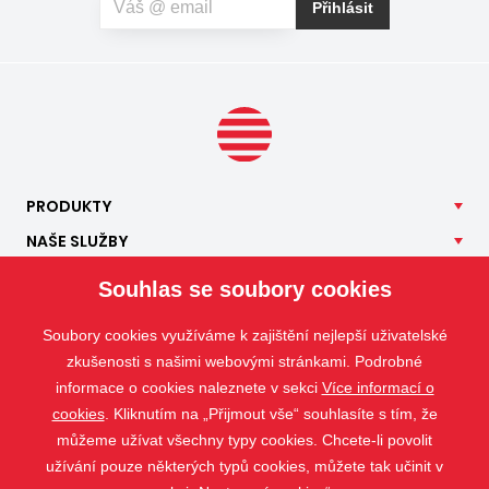
Přihlásit
PRODUKTY
NAŠE
SLUŽBY
APLIKACE
Souhlas se soubory cookies
ISOTRA
Soubory cookies využíváme k zajištění nejlepší uživatelské
KONTAKT
zkušenosti s našimi webovými stránkami. Podrobné
informace o cookies naleznete v sekci
Více informací o
cookies
. Kliknutím na „Přijmout vše“ souhlasíte s tím, že
můžeme užívat všechny typy cookies. Chcete-li povolit
užívání pouze některých typů cookies, můžete tak učinit v