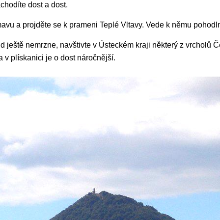
chodíte dost a dost.
avu a projděte se k prameni Teplé Vltavy. Vede k němu pohodln
ud ještě nemrzne, navštivte v Ústeckém kraji některý z vrcholů 
v plískanici je o dost náročnější.