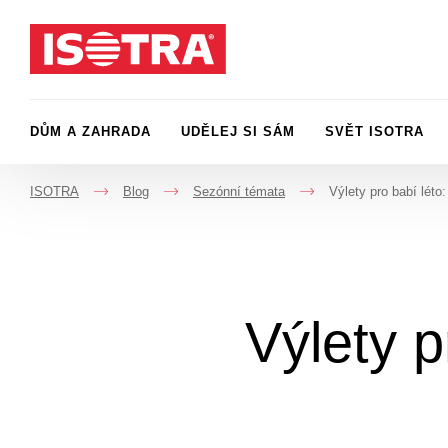
Přeskočit na obsah
DŮM A ZAHRADA
UDĚLEJ SI SÁM
SVĚT ISOTRA
ISOTRA
Blog
Sezónní témata
Výlety pro babí léto
->
->
->
Výlety p