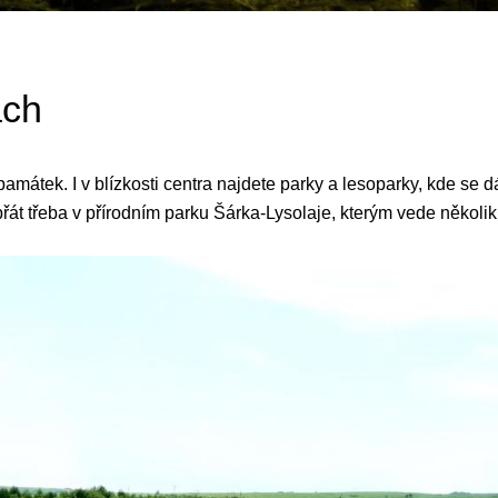
ách
mátek. I v blízkosti centra najdete parky a lesoparky, kde se d
át třeba v přírodním parku Šárka-Lysolaje, kterým vede několik t