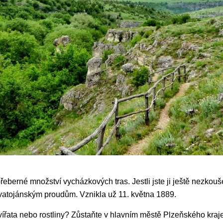
eberné množství vycházkových tras. Jestli jste ji ještě nezkouše
Svatojánským proudům. Vznikla už 11. května 1889.
ířata nebo rostliny? Zůstaňte v hlavním městě Plzeňského kraje