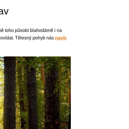
tav
omě toho působí blahodárně i na
opovídat. Tělesný pohyb nás
navíc