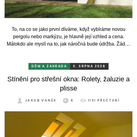
To, na co se jako první díváme, když vybíráme novou
pergolu nebo markýzu, je hlavně její vzhled a cena.
Málokdo ale myslí na to, jak náročná bude údržba. Žádný
systém se bez občasné péče neobejde. Celý rok totiž
odolává vrtochům počasí, například ostrému slunci, dešti a
mrazu, ale také prachu a pylu, což se na něm dříve či
DŮM A ZAHRADA
3. SRPNA 2026
později podepíše.
Stínění pro střešní okna: Rolety, žaluzie a
plisse
JAKUB VANĚK
6
1131 PŘEČTENÍ