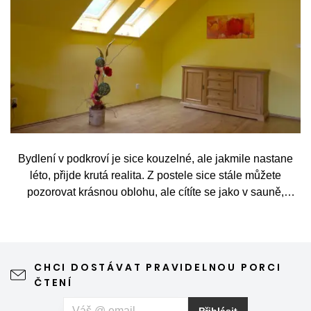
Bydlení v podkroví je sice kouzelné, ale jakmile nastane
léto, přijde krutá realita. Z postele sice stále můžete
pozorovat krásnou oblohu, ale cítíte se jako v sauně,
protože slunce praží přímo přes střešní okna. Nicméně
stínění oken v tomto případě dokáže udělat velkou službu,
jen je potřeba vybrat tu správnou formu.
CHCI DOSTÁVAT PRAVIDELNOU PORCI
ČTENÍ
Přihlásit