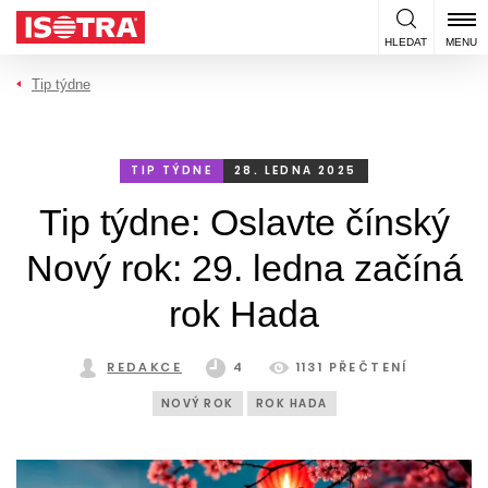
Přeskočit na obsah
HLEDAT
MENU
Tip týdne
TIP TÝDNE
28. LEDNA 2025
Tip týdne: Oslavte čínský
Nový rok: 29. ledna začíná
rok Hada
REDAKCE
4
1131 PŘEČTENÍ
NOVÝ ROK
ROK HADA