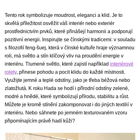
Tento rok symbolizuje moudrost, eleganci a klid. Je to
skvělá příležitost osvěžit váš interiér nebo exteriér
prostřednictvím prvků, které přinášejí harmonii a podporují
pozitivní energii. Inspirujte se čínskými tradicemi: v souladu
s filozofií feng-šuej, která v čínské kultuře hraje významnou
roli, má světlo a stín klíčový vliv na proudění energie v
interiéru. Tlumené světlo, které zajistí například
interiérové
rolety
, přinese pohodu a pocit klidu do každé místnosti.
Využijte jemné a teplé odstíny, jako je třeba béžová nebo
zlatožlutá. K roku Hada se hodí i přírodní odstíny zelené,
modré a hnědé, které symbolizují přírodu, stabilitu a růst.
Můžete je kromě stínění zakomponovat i do jiných textilií v
interiéru. Nebo sáhnete po jemném texturovaném vzoru
připomínajícím právě hadí kůži?