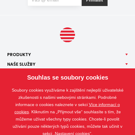
PRODUKTY
NAŠE
SLUŽBY
APLIKACE
Souhlas se soubory cookies
ISOTRA
Soubory cookies využíváme k zajištění nejlepší uživatelské
KONTAKT
zkušenosti s našimi webovými stránkami. Podrobné
informace o cookies naleznete v sekci
Více informací o
cookies
. Kliknutím na „Přijmout vše“ souhlasíte s tím, že
můžeme užívat všechny typy cookies. Chcete-li povolit
užívání pouze některých typů cookies, můžete tak učinit v
sekci „Nastavení cookies“.