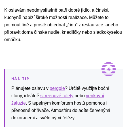
K oslavám neodmyslitelně patří dobré jídlo, a čínská
kuchyně nabízí široké možnosti realizace. Můžete to
pojmout líně a prostě objednat „čínu“ z restaurace, anebo
připravit doma čínské nudle, knedlíčky nebo sladkokyselou
omáčku.
Plánujete oslavu v
pergole
? Určitě využijte boční
clony, ideálně
screenové rolety
nebo
venkovní
žaluzie
. S tepelným komfortem hostů pomohou i
přenosné ohřívače. Atmosféru doladíte červenými
dekoracemi a světelnými řetězy.