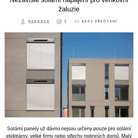
významné energetické úspory. Podívejme se blíže, jak
žaluzie
může stínicí technika přispět k lepší energetické efektivitě.
REDAKCE
3
6542 PŘEČTENÍ
Solární panely už dávno nejsou určeny pouze pro solární
elektrárny, velké firmy nebo střechy rodinných domů. Malý