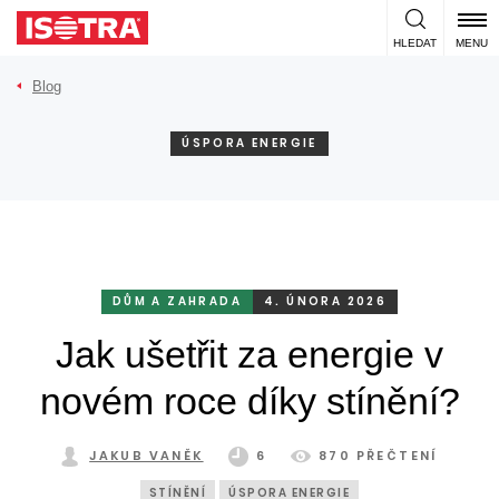
Přeskočit na obsah
HLEDAT
MENU
Blog
ÚSPORA ENERGIE
DŮM A ZAHRADA
4. ÚNORA 2026
Jak ušetřit za energie v
novém roce díky stínění?
JAKUB VANĚK
6
870 PŘEČTENÍ
STÍNĚNÍ
ÚSPORA ENERGIE