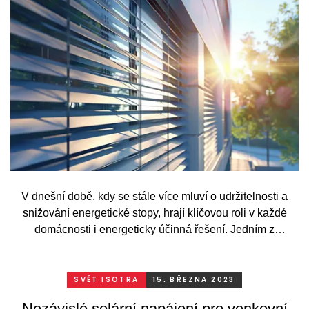
V dnešní době, kdy se stále více mluví o udržitelnosti a
snižování energetické stopy, hrají klíčovou roli v každé
domácnosti i energeticky účinná řešení. Jedním z
efektivních způsobů, jak můžete snížit spotřebu energie ve
svém domě nebo kanceláři, je použití stínicí techniky.
Stínicí systémy, jako jsou žaluzie, rolety, markýzy a pergoly,
SVĚT ISOTRA
15. BŘEZNA 2023
nejenže zlepšují estetiku prostoru, ale také přinášejí
Nezávislé solární napájení pro venkovní