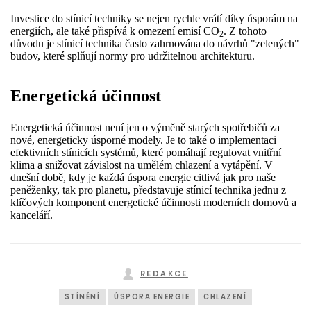
Investice do stínicí techniky se nejen rychle vrátí díky úsporám na
energiích, ale také přispívá k omezení emisí CO
. Z tohoto
2
důvodu je stínicí technika často zahrnována do návrhů "zelených"
budov, které splňují normy pro udržitelnou architekturu.
Energetická účinnost
Energetická účinnost není jen o výměně starých spotřebičů za
nové, energeticky úsporné modely. Je to také o implementaci
efektivních stínicích systémů, které pomáhají regulovat vnitřní
klima a snižovat závislost na umělém chlazení a vytápění. V
dnešní době, kdy je každá úspora energie citlivá jak pro naše
peněženky, tak pro planetu, představuje stínicí technika jednu z
klíčových komponent energetické účinnosti moderních domovů a
kanceláří.
REDAKCE
STÍNĚNÍ
ÚSPORA ENERGIE
CHLAZENÍ