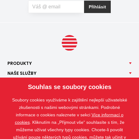
Přihlásit
PRODUKTY
NAŠE
SLUŽBY
APLIKACE
Souhlas se soubory cookies
ISOTRA
Soubory cookies využíváme k zajištění nejlepší uživatelské
KONTAKT
zkušenosti s našimi webovými stránkami. Podrobné
informace o cookies naleznete v sekci
Více informací o
cookies
. Kliknutím na „Přijmout vše“ souhlasíte s tím, že
můžeme užívat všechny typy cookies. Chcete-li povolit
užívání pouze některých typů cookies, můžete tak učinit v