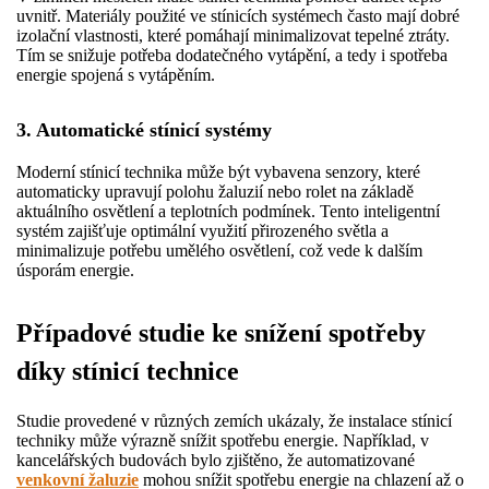
uvnitř. Materiály použité ve stínicích systémech často mají dobré
izolační vlastnosti, které pomáhají minimalizovat tepelné ztráty.
Tím se snižuje potřeba dodatečného vytápění, a tedy i spotřeba
energie spojená s vytápěním.
3. Automatické stínicí systémy
Moderní stínicí technika může být vybavena senzory, které
automaticky upravují polohu žaluzií nebo rolet na základě
aktuálního osvětlení a teplotních podmínek. Tento inteligentní
systém zajišťuje optimální využití přirozeného světla a
minimalizuje potřebu umělého osvětlení, což vede k dalším
úsporám energie.
Případové studie ke snížení spotřeby
díky stínicí technice
Studie provedené v různých zemích ukázaly, že instalace stínicí
techniky může výrazně snížit spotřebu energie. Například, v
kancelářských budovách bylo zjištěno, že automatizované
venkovní žaluzie
mohou snížit spotřebu energie na chlazení až o