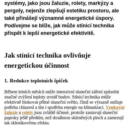
systémy, jako jsou žaluzie, rolety, markýzy a
pergoly, nejenže zlepšují estetiku prostoru, ale
také přinášejí významné energetické úspory.
Podívejme se blíže, jak může stínicí technika
přispět k lepší energetické efektivitě.
Jak stínicí technika ovlivňuje
energetickou účinnost
1. Redukce teplotních špiček
Během letních měsíců může intenzivní sluneční záření způsobit
značné zvýšení teploty uvnitř budov. Stínicí technika může
efektivně blokovat přímé sluneční světlo, čímž se výrazně snižuje
potřeba chlazení a tím i spotřeba energie na klimatizaci.
Venkovní
žaluzie
a
rolety
jsou zvláště účinné, protože zastavují sluneční
paprsky ještě předtím, než dosáhnou skleněných ploch a zamezují
tak skleníkovému efektu.