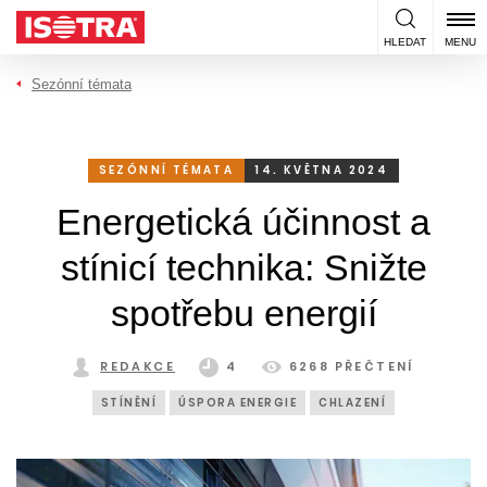
Přeskočit na obsah
HLEDAT
MENU
Sezónní témata
SEZÓNNÍ TÉMATA
14. KVĚTNA 2024
Energetická účinnost a
stínicí technika: Snižte
spotřebu energií
REDAKCE
4
6268 PŘEČTENÍ
STÍNĚNÍ
ÚSPORA ENERGIE
CHLAZENÍ