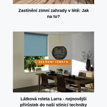
Zastínění zimní zahrady v létě: Jak
na to?
SEZÓNNÍ TÉMATA
Látková roleta Larra - nejnovější
přírůstek do naší stínicí techniky