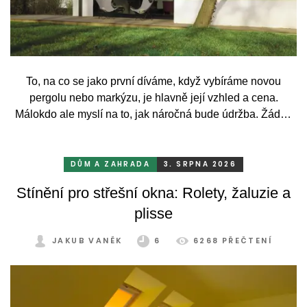
To, na co se jako první díváme, když vybíráme novou
pergolu nebo markýzu, je hlavně její vzhled a cena.
Málokdo ale myslí na to, jak náročná bude údržba. Žádný
systém se bez občasné péče neobejde. Celý rok totiž
odolává vrtochům počasí, například ostrému slunci, dešti a
mrazu, ale také prachu a pylu, což se na něm dříve či
DŮM A ZAHRADA
3. SRPNA 2026
později podepíše.
Stínění pro střešní okna: Rolety, žaluzie a
plisse
JAKUB VANĚK
6
6268 PŘEČTENÍ