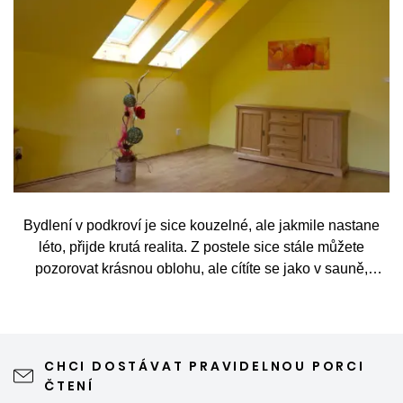
Bydlení v podkroví je sice kouzelné, ale jakmile nastane
léto, přijde krutá realita. Z postele sice stále můžete
pozorovat krásnou oblohu, ale cítíte se jako v sauně,
protože slunce praží přímo přes střešní okna. Nicméně
stínění oken v tomto případě dokáže udělat velkou službu,
jen je potřeba vybrat tu správnou formu.
CHCI DOSTÁVAT PRAVIDELNOU PORCI
ČTENÍ