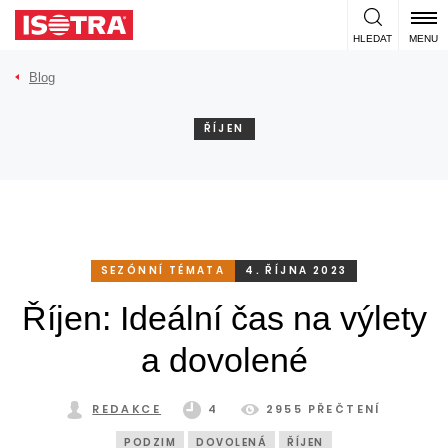
Přeskočit na obsah
HLEDAT
MENU
Blog
ŘÍJEN
SEZÓNNÍ TÉMATA
4. ŘÍJNA 2023
Říjen: Ideální čas na výlety
a dovolené
REDAKCE
4
2955 PŘEČTENÍ
PODZIM
DOVOLENÁ
ŘÍJEN