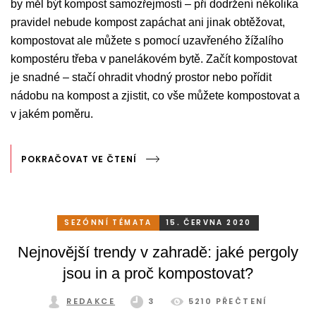
by měl být kompost samozřejmostí – při dodržení několika
pravidel nebude kompost zapáchat ani jinak obtěžovat,
kompostovat ale můžete s pomocí uzavřeného žížalího
kompostéru třeba v panelákovém bytě. Začít kompostovat
je snadné – stačí ohradit vhodný prostor nebo pořídit
nádobu na kompost a zjistit, co vše můžete kompostovat a
v jakém poměru.
POKRAČOVAT VE ČTENÍ
SEZÓNNÍ TÉMATA
15. ČERVNA 2020
Nejnovější trendy v zahradě: jaké pergoly
jsou in a proč kompostovat?
REDAKCE
3
5210 PŘEČTENÍ