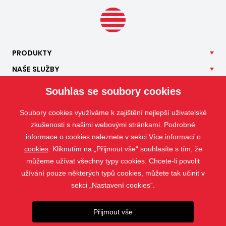
PRODUKTY
NAŠE
SLUŽBY
APLIKACE
Souhlas se soubory cookies
ISOTRA
Soubory cookies využíváme k zajištění nejlepší uživatelské
KONTAKT
zkušenosti s našimi webovými stránkami. Podrobné
informace o cookies naleznete v sekci
Více informací o
cookies
. Kliknutím na „Přijmout vše“ souhlasíte s tím, že
můžeme užívat všechny typy cookies. Chcete-li povolit
užívání pouze některých typů cookies, můžete tak učinit v
sekci „Nastavení cookies“.
Přijmout vše