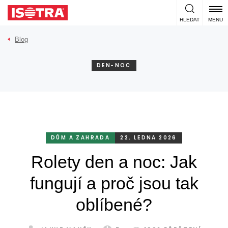
Přeskočit na obsah
HLEDAT
MENU
Blog
DEN-NOC
DŮM A ZAHRADA
22. LEDNA 2026
Rolety den a noc: Jak
fungují a proč jsou tak
oblíbené?