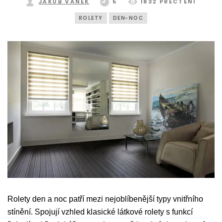
JAKUB VANĚK
5
1832 PŘEČTENÍ
ROLETY
DEN-NOC
Rolety den a noc patří mezi nejoblíbenější typy vnitřního
stínění. Spojují vzhled klasické látkové rolety s funkcí