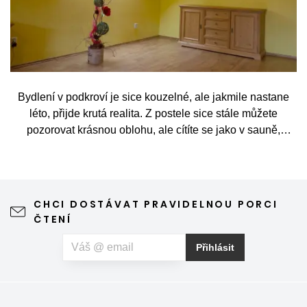
Bydlení v podkroví je sice kouzelné, ale jakmile nastane
léto, přijde krutá realita. Z postele sice stále můžete
pozorovat krásnou oblohu, ale cítíte se jako v sauně,
protože slunce praží přímo přes střešní okna. Nicméně
stínění oken v tomto případě dokáže udělat velkou službu,
jen je potřeba vybrat tu správnou formu.
CHCI DOSTÁVAT PRAVIDELNOU PORCI
ČTENÍ
Přihlásit