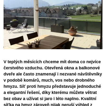
V teplých měsících chceme mít doma co nejvíce
čerstvého vzduchu. Otevřená okna a balkonové
dveře ale často znamenají i nezvané návštěvníky
v podobě komárů, much, vos nebo drobného
hmyzu. Síť proti hmyzu představuje jednoduché
a elegantní řešení, díky kterému můžete větrat
bez obav a užívat si jaro i léto naplno. Kvalitní
síťka na hmyz zároveň nijak neruší výhled z