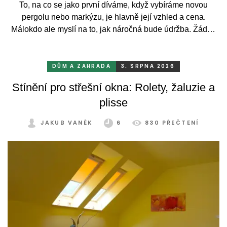
To, na co se jako první díváme, když vybíráme novou
pergolu nebo markýzu, je hlavně její vzhled a cena.
Málokdo ale myslí na to, jak náročná bude údržba. Žádný
systém se bez občasné péče neobejde. Celý rok totiž
odolává vrtochům počasí, například ostrému slunci, dešti a
mrazu, ale také prachu a pylu, což se na něm dříve či
DŮM A ZAHRADA
3. SRPNA 2026
později podepíše.
Stínění pro střešní okna: Rolety, žaluzie a
plisse
JAKUB VANĚK
6
830 PŘEČTENÍ