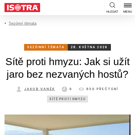
Přeskočit na obsah
HLEDAT
MENU
Sezónní témata
SEZÓNNÍ TÉMATA
28. KVĚTNA 2026
Sítě proti hmyzu: Jak si užít
jaro bez nezvaných hostů?
JAKUB VANĚK
6
830 PŘEČTENÍ
SÍTĚ PROTI HMYZU