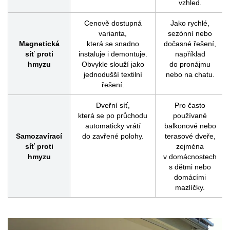
vzhled.
Cenově dostupná
Jako rychlé,
varianta,
sezónní nebo
Magnetická
která se snadno
dočasné řešení,
síť proti
instaluje i demontuje.
například
hmyzu
Obvykle slouží jako
do pronájmu
jednodušší textilní
nebo na chatu.
řešení.
Dveřní síť,
Pro často
která se po průchodu
používané
automaticky vrátí
balkonové nebo
Samozavírací
do zavřené polohy.
terasové dveře,
síť proti
zejména
hmyzu
v domácnostech
s dětmi nebo
domácími
mazlíčky.