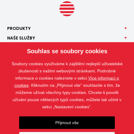
PRODUKTY
NAŠE
SLUŽBY
APLIKACE
Souhlas se soubory cookies
ISOTRA
Soubory cookies využíváme k zajištění nejlepší uživatelské
KONTAKT
zkušenosti s našimi webovými stránkami. Podrobné
informace o cookies naleznete v sekci
Více informací o
cookies
. Kliknutím na „Přijmout vše“ souhlasíte s tím, že
můžeme užívat všechny typy cookies. Chcete-li povolit
užívání pouze některých typů cookies, můžete tak učinit v
sekci „Nastavení cookies“.
Přijmout vše