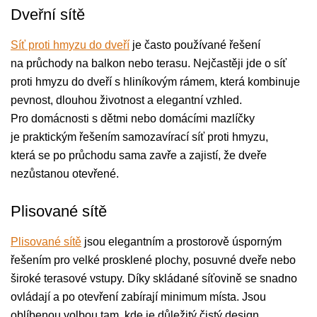
Dveřní sítě
Síť proti hmyzu do dveří
je často používané řešení
na průchody na balkon nebo terasu. Nejčastěji jde o síť
proti hmyzu do dveří s hliníkovým rámem, která kombinuje
pevnost, dlouhou životnost a elegantní vzhled.
Pro domácnosti s dětmi nebo domácími mazlíčky
je praktickým řešením samozavírací síť proti hmyzu,
která se po průchodu sama zavře a zajistí, že dveře
nezůstanou otevřené.
Plisované sítě
Plisované sítě
jsou elegantním a prostorově úsporným
řešením pro velké prosklené plochy, posuvné dveře nebo
široké terasové vstupy. Díky skládané síťovině se snadno
ovládají a po otevření zabírají minimum místa. Jsou
oblíbenou volbou tam, kde je důležitý čistý design