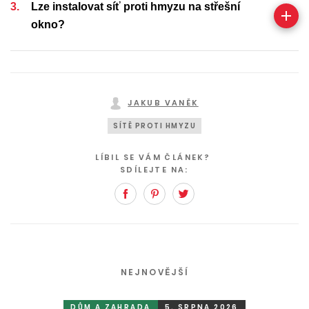
Lze instalovat síť proti hmyzu na střešní
okno?
JAKUB VANĚK
SÍTĚ PROTI HMYZU
LÍBIL SE VÁM ČLÁNEK?
SDÍLEJTE NA:
Facebook
Pinterest
Twitter
NEJNOVĚJŠÍ
DŮM A ZAHRADA
5. SRPNA 2026