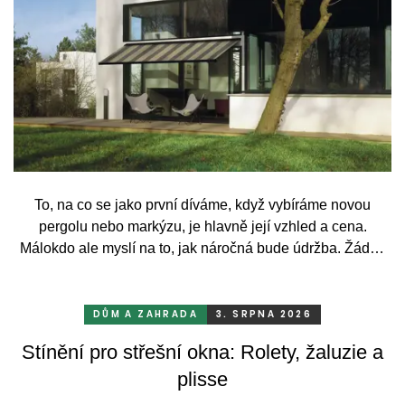
To, na co se jako první díváme, když vybíráme novou
pergolu nebo markýzu, je hlavně její vzhled a cena.
Málokdo ale myslí na to, jak náročná bude údržba. Žádný
systém se bez občasné péče neobejde. Celý rok totiž
odolává vrtochům počasí, například ostrému slunci, dešti a
mrazu, ale také prachu a pylu, což se na něm dříve či
DŮM A ZAHRADA
3. SRPNA 2026
později podepíše.
Stínění pro střešní okna: Rolety, žaluzie a
plisse