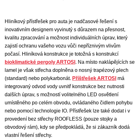
Hliníkový přístřešek pro auta je nadčasové řešení s
inovativním designem vyvinutý s důrazem na přesnost,
kvalitu zpracování a možnost individuálních úprav, který
zajistí ochranu vašeho vozu vůči nepříznivým vlivům
počasí. Hliníková konstrukce je totožná s konstrukcí
bioklimatické pergoly ARTOSI
. Na místo naklápějících se
lamel je však střecha doplněna o nosný trapézový plech
(standard) nebo polykarbonát.
Příštřešek ARTOSI
má
integrovaný odvod vody uvnitř konstrukce bez nutnosti
dalších úprav, s možností volitelného LED osvětlení
umístěného po celém obvodu, ovládaného čidlem pohybu
nebo pomocí technologie IO. Přístřešek lze také dodat i v
provedení bez střechy ROOFLESS (pouze stojky a
obvodový rám), kdy se předpokládá, že si zákazník dodá
vlastní řešení střechy.