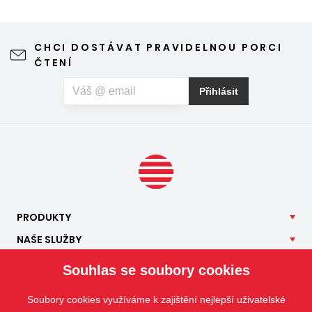
stínění oken v tomto případě dokáže udělat velkou službu,
jen je potřeba vybrat tu správnou formu.
CHCI DOSTÁVAT PRAVIDELNOU PORCI
ČTENÍ
Přihlásit
PRODUKTY
NAŠE
SLUŽBY
APLIKACE
Souhlas se soubory cookies
ISOTRA
Soubory cookies využíváme k zajištění nejlepší uživatelské
KONTAKT