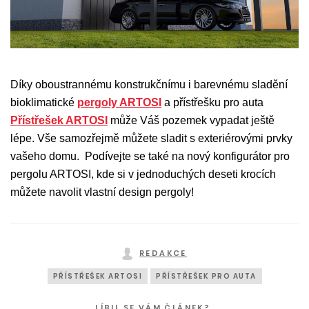
Díky oboustrannému konstrukčnímu i barevnému sladění
bioklimatické
pergoly ARTOSI
a přístřešku pro auta
Přístřešek ARTOSI
může Váš pozemek vypadat ještě
lépe. Vše samozřejmě můžete sladit s exteriérovými prvky
vašeho domu. Podívejte se také na nový konfigurátor pro
pergolu ARTOSI, kde si v jednoduchých deseti krocích
můžete navolit vlastní design pergoly!
REDAKCE
PŘÍSTŘEŠEK ARTOSI
PŘÍSTŘEŠEK PRO AUTA
LÍBIL SE VÁM ČLÁNEK?