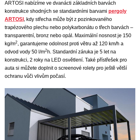
ARTOSI nabízíme ve dvanácti základních barvách
konstrukce shodných se standardními barvami
pergoly
ARTOSI
, kdy střecha může být z pozinkovaného
trapézového plechu nebo polykarbonátu o třech barvách –
transparentní, bronz nebo opál. Maximální nosnost je 150
2
kg/m
, garantujeme odolnost proti větru až 120 km/h a
2
odvod vody 50 l/m
h. Standardní záruka je 5 let na
konstrukci, 2 roky na LED osvětlení. Také přístřešek pro
auta si můžete doplnit o screenové rolety pro ještě větší
ochranu vůči vlivům počasí.