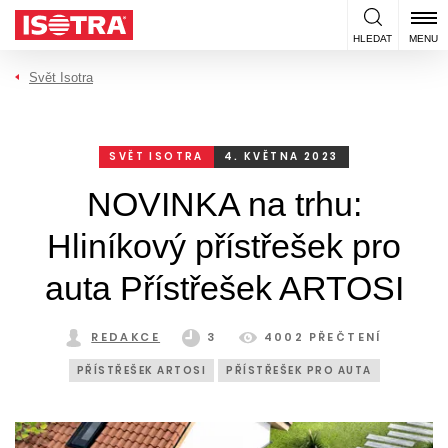
Přeskočit na obsah
HLEDAT
MENU
Svět Isotra
SVĚT ISOTRA
4. KVĚTNA 2023
NOVINKA na trhu:
Hliníkový přístřešek pro
auta Přístřešek ARTOSI
REDAKCE
3
4002 PŘEČTENÍ
PŘÍSTŘEŠEK ARTOSI
PŘÍSTŘEŠEK PRO AUTA