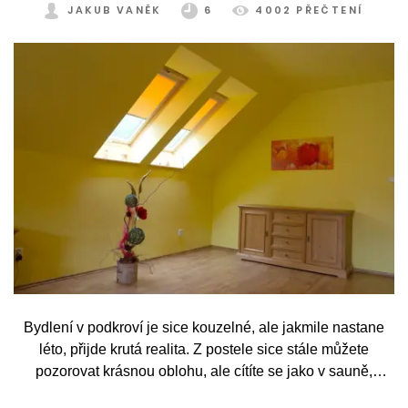
JAKUB VANĚK
6
4002 PŘEČTENÍ
Bydlení v podkroví je sice kouzelné, ale jakmile nastane
léto, přijde krutá realita. Z postele sice stále můžete
pozorovat krásnou oblohu, ale cítíte se jako v sauně,
protože slunce praží přímo přes střešní okna. Nicméně