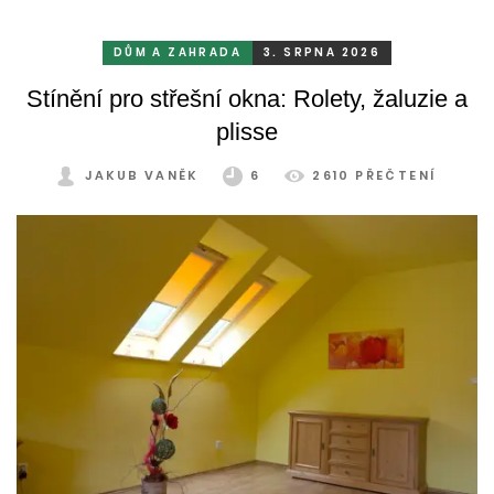
odolává vrtochům počasí, například ostrému slunci, dešti a
mrazu, ale také prachu a pylu, což se na něm dříve či
DŮM A ZAHRADA
3. SRPNA 2026
později podepíše.
Stínění pro střešní okna: Rolety, žaluzie a
plisse
JAKUB VANĚK
6
2610 PŘEČTENÍ