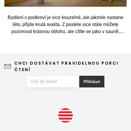
Bydlení v podkroví je sice kouzelné, ale jakmile nastane
léto, přijde krutá realita. Z postele sice stále můžete
pozorovat krásnou oblohu, ale cítíte se jako v sauně,
protože slunce praží přímo přes střešní okna. Nicméně
stínění oken v tomto případě dokáže udělat velkou službu,
jen je potřeba vybrat tu správnou formu.
CHCI DOSTÁVAT PRAVIDELNOU PORCI
ČTENÍ
Přihlásit