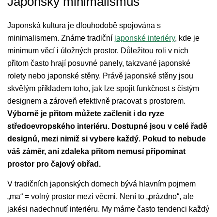
Japonský minimalismus
Japonská kultura je dlouhodobě spojována s
minimalismem. Známe tradiční
japonské interiéry
, kde je
minimum věcí i úložných prostor. Důležitou roli v nich
přitom často hrají posuvné panely, takzvané japonské
rolety nebo japonské stěny. Právě japonské stěny jsou
skvělým příkladem toho, jak lze spojit funkčnost s čistým
designem a zároveň efektivně pracovat s prostorem.
Výborně je přitom můžete začlenit i do ryze
středoevropského interiéru. Dostupné jsou v celé řadě
designů, mezi nimiž si vybere každý. Pokud to nebude
váš záměr, ani zdaleka přitom nemusí připomínat
prostor pro čajový obřad.
V tradičních japonských domech bývá hlavním pojmem
„ma“ = volný prostor mezi věcmi. Není to „prázdno“, ale
jakési nadechnutí interiéru. My máme často tendenci každý