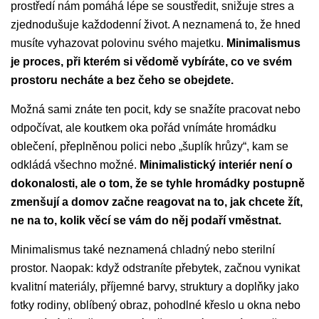
prostředí nám pomáhá lépe se soustředit, snižuje stres a
zjednodušuje každodenní život. A neznamená to, že hned
musíte vyhazovat polovinu svého majetku.
Minimalismus
je proces, při kterém si vědomě vybíráte, co ve svém
prostoru necháte a bez čeho se obejdete.
Možná sami znáte ten pocit, kdy se snažíte pracovat nebo
odpočívat, ale koutkem oka pořád vnímáte hromádku
oblečení, přeplněnou polici nebo „šuplík hrůzy“, kam se
odkládá všechno možné.
Minimalistický interiér není o
dokonalosti, ale o tom, že se tyhle hromádky postupně
zmenšují a domov začne reagovat na to, jak chcete žít,
ne na to, kolik věcí se vám do něj podaří vměstnat.
Minimalismus také neznamená chladný nebo sterilní
prostor. Naopak: když odstraníte přebytek, začnou vynikat
kvalitní materiály, příjemné barvy, struktury a doplňky jako
fotky rodiny, oblíbený obraz, pohodlné křeslo u okna nebo