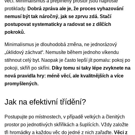
věcí. Minimalismus a přeplněný prostor jsou naprosté
protiklady.
Dobrá zpráva ale je, že proces vyhazování
nemusí být tak náročný, jak se zprvu zdá. Stačí
postupovat systematicky a radovat se z dílčích
pokroků.
Minimalismus je dlouhodobá změna, ne jednorázový
„úklidový záchvat“. Nemusíte během jednoho víkendu
stihnout celý byt. Naopak je často lepší jít pomalu: pokoj po
pokoji, skříň po skříni.
Díky tomu si taky lépe zvyknete na
nová pravidla hry: méně věcí, ale kvalitnějších a více
promyšlených.
Jak na efektivní třídění?
Postupujte po místnostech, v případě velkých a členitých
prostor po jednotlivých skříňkách a šuplících. Vždy založte
tři hromádky a každou věc do jedné z nich zařaďte.
Věci z