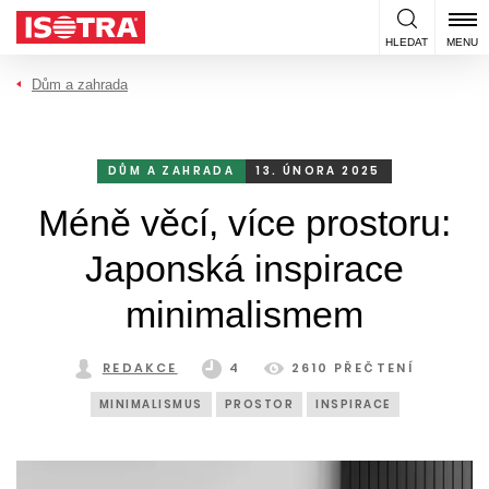
Přeskočit na obsah
HLEDAT
MENU
Dům a zahrada
DŮM A ZAHRADA
13. ÚNORA 2025
Méně věcí, více prostoru:
Japonská inspirace
minimalismem
REDAKCE
4
2610 PŘEČTENÍ
MINIMALISMUS
PROSTOR
INSPIRACE