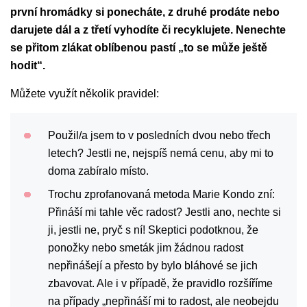
první hromádky si ponecháte, z druhé prodáte nebo
darujete dál a z třetí vyhodíte či recyklujete. Nenechte
se přitom zlákat oblíbenou pastí „to se může ještě
hodit“.
Můžete využít několik pravidel:
Použil/a jsem to v posledních dvou nebo třech
letech? Jestli ne, nejspíš nemá cenu, aby mi to
doma zabíralo místo.
Trochu zprofanovaná metoda Marie Kondo zní:
Přináší mi tahle věc radost? Jestli ano, nechte si
ji, jestli ne, pryč s ní! Skeptici podotknou, že
ponožky nebo smeták jim žádnou radost
nepřinášejí a přesto by bylo bláhové se jich
zbavovat. Ale i v případě, že pravidlo rozšíříme
na případy „nepřináší mi to radost, ale neobejdu