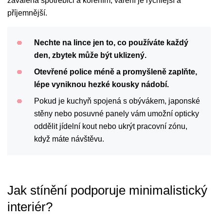
zavalena spotřebiči a kořením, vaření je rychlejší a
příjemnější.
Nechte na lince jen to, co používáte každý
den, zbytek může být uklizený.
Otevřené police méně a promyšleně zaplňte,
lépe vyniknou hezké kousky nádobí.
Pokud je kuchyň spojená s obývákem, japonské
stěny nebo posuvné panely vám umožní opticky
oddělit jídelní kout nebo ukrýt pracovní zónu,
když máte návštěvu.
Jak stínění podporuje minimalistický
interiér?