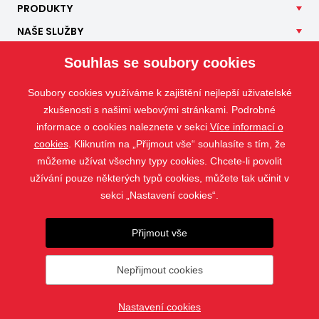
PRODUKTY
NAŠE
SLUŽBY
APLIKACE
Souhlas se soubory cookies
ISOTRA
Soubory cookies využíváme k zajištění nejlepší uživatelské
KONTAKT
zkušenosti s našimi webovými stránkami. Podrobné
informace o cookies naleznete v sekci
Více informací o
cookies
. Kliknutím na „Přijmout vše“ souhlasíte s tím, že
můžeme užívat všechny typy cookies. Chcete-li povolit
užívání pouze některých typů cookies, můžete tak učinit v
sekci „Nastavení cookies“.
Přijmout vše
Nepřijmout cookies
© 2019 - 2026 ISOTRA a.s.
Nastavení cookies
vytvořil
webProgress