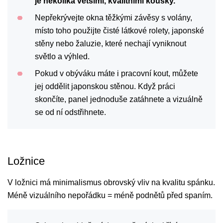
je několika většími, kvalitními kousky.
Nepřekrývejte okna těžkými závěsy s volány,
místo toho použijte čisté látkové rolety, japonské
stěny nebo žaluzie, které nechají vyniknout
světlo a výhled.
Pokud v obýváku máte i pracovní kout, můžete
jej oddělit japonskou stěnou. Když práci
skončíte, panel jednoduše zatáhnete a vizuálně
se od ní odstřihnete.
Ložnice
V ložnici má minimalismus obrovský vliv na kvalitu spánku.
Méně vizuálního nepořádku = méně podnětů před spaním.