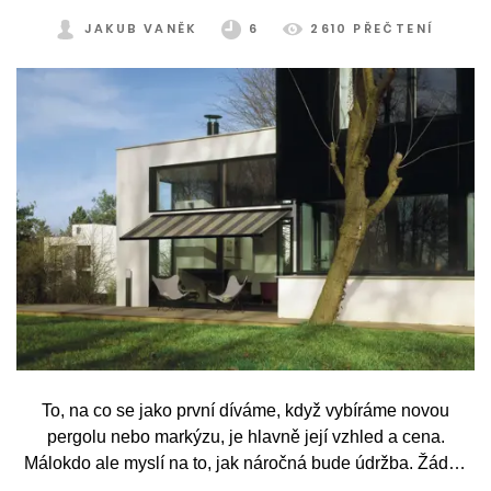
JAKUB VANĚK
6
2610 PŘEČTENÍ
To, na co se jako první díváme, když vybíráme novou
pergolu nebo markýzu, je hlavně její vzhled a cena.
Málokdo ale myslí na to, jak náročná bude údržba. Žádný
systém se bez občasné péče neobejde. Celý rok totiž