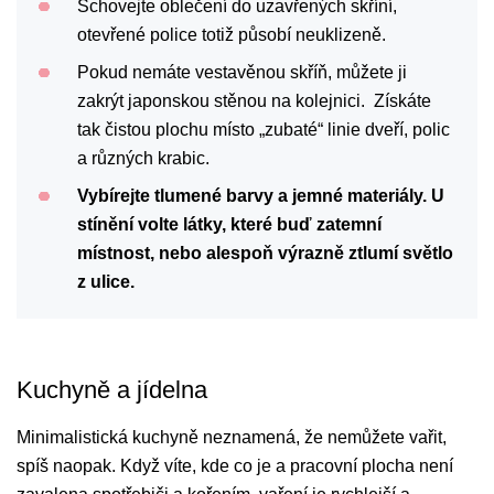
Schovejte oblečení do uzavřených skříní,
otevřené police totiž působí neuklizeně.
Pokud nemáte vestavěnou skříň, můžete ji
zakrýt japonskou stěnou na kolejnici. Získáte
tak čistou plochu místo „zubaté“ linie dveří, polic
a různých krabic.
Vybírejte tlumené barvy a jemné materiály. U
stínění volte látky, které buď zatemní
místnost, nebo alespoň výrazně ztlumí světlo
z ulice.
Kuchyně a jídelna
Minimalistická kuchyně neznamená, že nemůžete vařit,
spíš naopak. Když víte, kde co je a pracovní plocha není