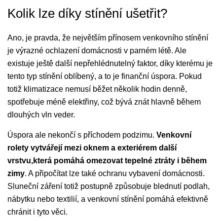
Kolik lze díky stínění ušetřit?
Ano, je pravda, že největším přínosem venkovního stínění
je výrazné ochlazení domácnosti v parném létě. Ale
existuje ještě další nepřehlédnutelný faktor, díky kterému je
tento typ stínění oblíbený, a to je finanční úspora. Pokud
totiž klimatizace nemusí běžet několik hodin denně,
spotřebuje méně elektřiny, což bývá znát hlavně během
dlouhých vln veder.
Úspora ale nekončí s příchodem podzimu.
Venkovní
rolety vytvářejí mezi oknem a exteriérem další
vrstvu,která pomáhá omezovat tepelné ztráty i během
zimy
. A připočítat lze také ochranu vybavení domácnosti.
Sluneční záření totiž postupně způsobuje blednutí podlah,
nábytku nebo textilií, a venkovní stínění pomáhá efektivně
chránit i tyto věci.