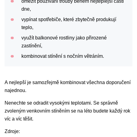
omezit používání trouby během nejteplejší části
dne,
vypínat spotřebiče, které zbytečně produkují
teplo,
využít balkonové rostliny jako přirozené
zastínění,
kombinovat stínění s nočním větráním.
A nejlepší je samozřejmě kombinovat všechna doporučení
najednou.
Nenechte se odradit vysokými teplotami. Se správně
zvoleným venkovním stíněním se na léto budete každý rok
víc a víc těšit.
Zdroje: