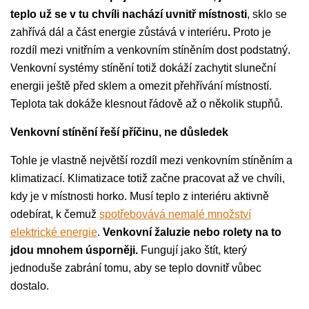
teplo už se v tu chvíli nachází uvnitř místnosti
, sklo se
zahřívá dál a část energie zůstává v interiéru
.
Proto je
rozdíl mezi vnitřním a venkovním stíněním dost podstatný.
Venkovní systémy stínění totiž dokáží zachytit sluneční
energii ještě před sklem a omezit přehřívání místností.
Teplota tak dokáže klesnout řádově až o několik stupňů.
Venkovní stínění řeší příčinu, ne důsledek
Tohle je vlastně největší rozdíl mezi venkovním stíněním a
klimatizací. Klimatizace totiž začne pracovat až ve chvíli,
kdy je v místnosti horko. Musí teplo z interiéru aktivně
odebírat, k čemuž
spotřebovává nemalé množství
elektrické energie
.
Venkovní žaluzie nebo rolety na to
jdou mnohem úsporněji.
Fungují jako štít, který
jednoduše zabrání tomu, aby se teplo dovnitř vůbec
dostalo.