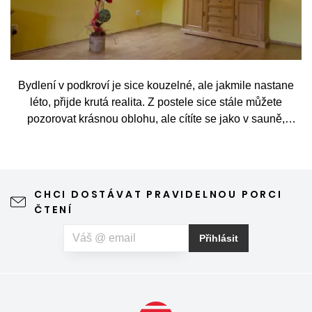
Bydlení v podkroví je sice kouzelné, ale jakmile nastane
léto, přijde krutá realita. Z postele sice stále můžete
pozorovat krásnou oblohu, ale cítíte se jako v sauně,
protože slunce praží přímo přes střešní okna. Nicméně
stínění oken v tomto případě dokáže udělat velkou službu,
jen je potřeba vybrat tu správnou formu.
CHCI DOSTÁVAT PRAVIDELNOU PORCI
ČTENÍ
Přihlásit