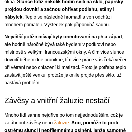
okna.
Slunce totiž několik hodin svítí na sklo, paprsky
projdou dovnitř a začnou ohřívat podlahu, stěny i
nábytek.
Teplo se následně hromadí a ven odchází
mnohem pomaleji. Výsledek pak připomíná saunu.
Největší potíže mívají byty orientované na jih a západ
,
ale hodně náročné bývá také bydlení v podkroví nebo
místnosti s velkými francouzskými okny. A čím více slunce
dovnitř během dne pronikne, tím více práce vás čeká večer
při větrání nebo chlazení klimatizací. Proto je potřeba teplo
zastavit ještě venku, protože jakmile projde přes sklo, už
nastává problém.
Závěsy a vnitřní žaluzie nestačí
Mnoho lidí sáhne nejdříve po tom nejjednodušším, což je
zatáhnout závěsy nebo
žaluzie
.
Ano, pomůže to proti
ostrému slunci i nepříjemnému oslnění, jenže samotné