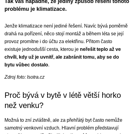
Tak vás napadne, že jediný způsob řešení tohoto
problému je klimatizace.
Jenže klimatizace není jediné řešení. Navíc bývá poměrně
drahá na pořízení, něco stojí montáž a během léta se její
provoz promítne i do účtu za elektřinu. Přitom často
existuje jednodušší cesta, kterou je
neřešit teplo až ve
chvíli, kdy už je uvnitř, ale zabránit tomu, aby se do
bytu vůbec dostalo
.
Zdroj foto: Isotra.cz
Proč bývá v bytě v létě větší horko
než venku?
Možná to zní zvláštně, ale za přehřátý byt často nemůže
samotný venkovní vzduch. Hlavní problém představují