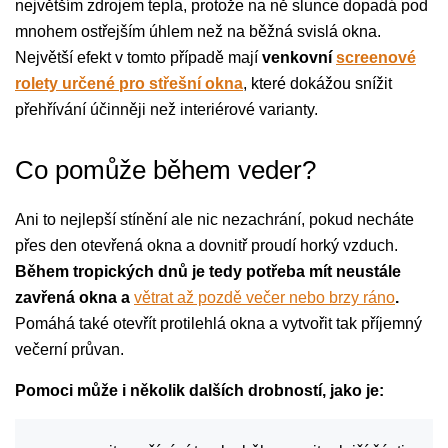
největším zdrojem tepla, protože na ně slunce dopadá pod
mnohem ostřejším úhlem než na běžná svislá okna.
Největší efekt v tomto případě mají
venkovní
screenové
rolety určené pro střešní okna
, které dokážou snížit
přehřívání účinněji než interiérové varianty.
Co pomůže během veder?
Ani to nejlepší stínění ale nic nezachrání, pokud necháte
přes den otevřená okna a dovnitř proudí horký vzduch.
Během tropických dnů je tedy potřeba mít neustále
zavřená okna a
větrat až pozdě večer nebo brzy ráno
.
Pomáhá také otevřít protilehlá okna a vytvořit tak příjemný
večerní průvan.
Pomoci může i několik dalších drobností, jako je: