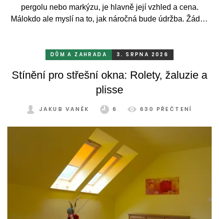
pergolu nebo markýzu, je hlavně její vzhled a cena.
Málokdo ale myslí na to, jak náročná bude údržba. Žádný
systém se bez občasné péče neobejde. Celý rok totiž
odolává vrtochům počasí, například ostrému slunci, dešti a
mrazu, ale také prachu a pylu, což se na něm dříve či
DŮM A ZAHRADA
3. SRPNA 2026
později podepíše.
Stínění pro střešní okna: Rolety, žaluzie a
plisse
JAKUB VANĚK
6
630 PŘEČTENÍ