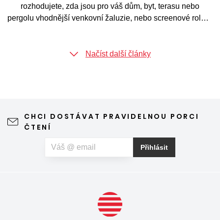
rozhodujete, zda jsou pro váš dům, byt, terasu nebo
pergolu vhodnější venkovní žaluzie, nebo screenové rolety.
Obě varianty představují účinný způsob, jak chránit interiér
před přehříváním, zvýšit soukromí a zpříjemnit bydlení
během slunečných dní. Každé řešení ale funguje trochu
Načíst další články
jinak a nabízí odlišné výhody. Pojďme se proto podívat na
hlavní rozdíly mezi venkovními žaluziemi a screenovými
roletami a na to, v jakých situacích dává smysl zvolit jednu
nebo druhou variantu.
CHCI DOSTÁVAT PRAVIDELNOU PORCI
ČTENÍ
Přihlásit