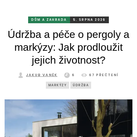
DŮM A ZAHRADA
5. SRPNA 2026
Údržba a péče o pergoly a
markýzy: Jak prodloužit
jejich životnost?
JAKUB VANĚK
6
67 PŘEČTENÍ
MARKÝZY
ÚDRŽBA