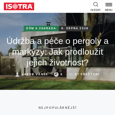
Přeskočit na obsah
HLEDAT
MENU
DŮM A ZAHRADA
5. SRPNA 2026
Údržba a péče o pergoly a
markýzy: Jak prodloužit
jejich životnost?
JAKUB VANĚK
6
67 PŘEČTENÍ
NEJPOPULÁRNĚJŠÍ