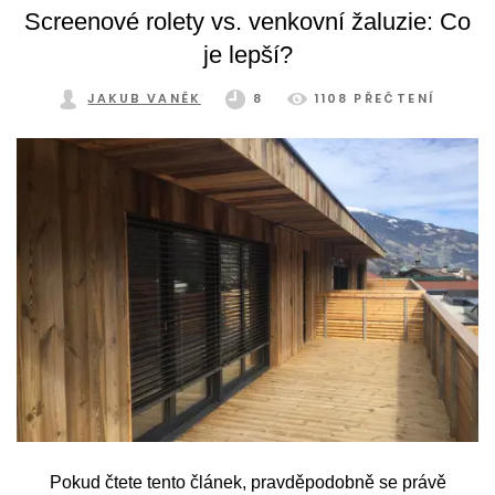
zastíněním si svou zimní zahradu můžete užívat pohodlně
Screenové rolety vs. venkovní žaluzie: Co
a bez omezení po celý rok.
je lepší?
JAKUB VANĚK
8
1108 PŘEČTENÍ
Pokud čtete tento článek, pravděpodobně se právě