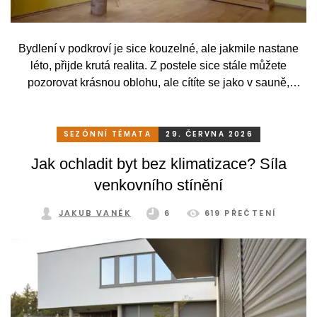
Bydlení v podkroví je sice kouzelné, ale jakmile nastane
léto, přijde krutá realita. Z postele sice stále můžete
pozorovat krásnou oblohu, ale cítíte se jako v sauně,
protože slunce praží přímo přes střešní okna. Nicméně
stínění oken v tomto případě dokáže udělat velkou službu,
jen je potřeba vybrat tu správnou formu.
SEZÓNNÍ TÉMATA
29. ČERVNA 2026
Jak ochladit byt bez klimatizace? Síla
venkovního stínění
JAKUB VANĚK
6
619 PŘEČTENÍ