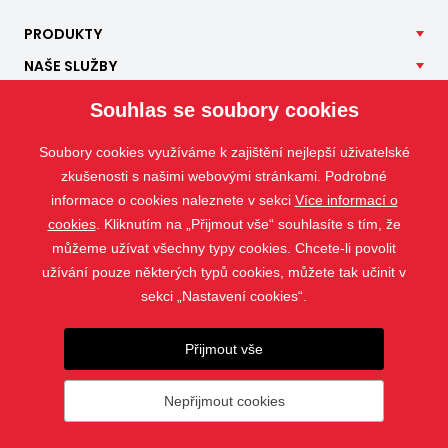
PRODUKTY
NAŠE
SLUŽBY
APLIKACE
Souhlas se soubory cookies
ISOTRA
Soubory cookies využíváme k zajištění nejlepší uživatelské
KONTAKT
zkušenosti s našimi webovými stránkami. Podrobné
informace o cookies naleznete v sekci
Více informací o
cookies
. Kliknutím na „Přijmout vše“ souhlasíte s tím, že
můžeme užívat všechny typy cookies. Chcete-li povolit
užívání pouze některých typů cookies, můžete tak učinit v
sekci „Nastavení cookies“.
Přijmout vše
Nepřijmout cookies
© 2019 - 2026 ISOTRA a.s.