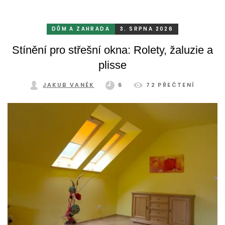
DŮM A ZAHRADA
3. SRPNA 2026
Stínění pro střešní okna: Rolety, žaluzie a
plisse
JAKUB VANĚK
6
72 PŘEČTENÍ