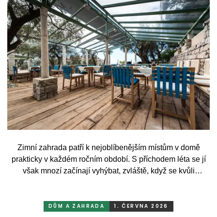
Zimní zahrada patří k nejoblíbenějším místům v domě
prakticky v každém ročním období. S příchodem léta se jí
však mnozí začínají vyhýbat, zvláště, když se kvůli
vysokým teplotám promění spíše ve vyhřátý skleník než v
příjemné místo k odpočinku. To je ale škoda. Přitom stačí
relativně málo. Se správným, praktickým a chytrým
DŮM A ZAHRADA
1. ČERVNA 2026