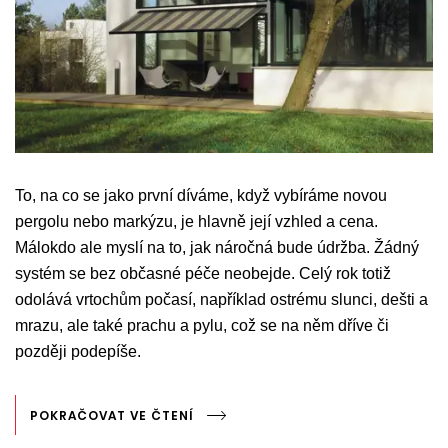
To, na co se jako první díváme, když vybíráme novou
pergolu nebo markýzu, je hlavně její vzhled a cena.
Málokdo ale myslí na to, jak náročná bude údržba. Žádný
systém se bez občasné péče neobejde. Celý rok totiž
odolává vrtochům počasí, například ostrému slunci, dešti a
mrazu, ale také prachu a pylu, což se na něm dříve či
později podepíše.
POKRAČOVAT VE ČTENÍ