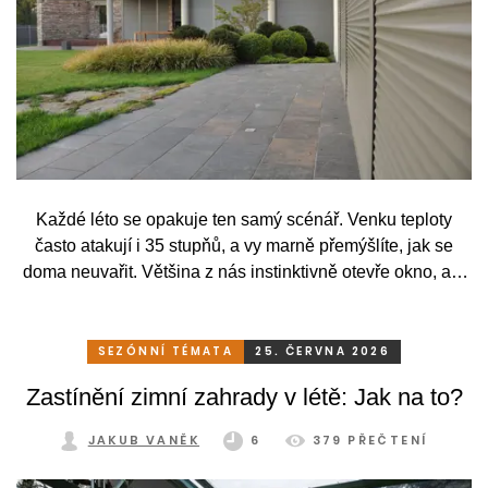
Každé léto se opakuje ten samý scénář. Venku teploty
často atakují i 35 stupňů, a vy marně přemýšlíte, jak se
doma neuvařit. Většina z nás instinktivně otevře okno, ale
to je ten nejhorší nápad. Oknem totiž do místnosti proudí
stále více a více horkého vzduchu, a i když máte třeba
ventilátor, zjistíte, že situace se příliš nemění. Tak vás
SEZÓNNÍ TÉMATA
25. ČERVNA 2026
napadne, že jediný způsob řešení tohoto problému je
Zastínění zimní zahrady v létě: Jak na to?
klimatizace.
JAKUB VANĚK
6
379 PŘEČTENÍ