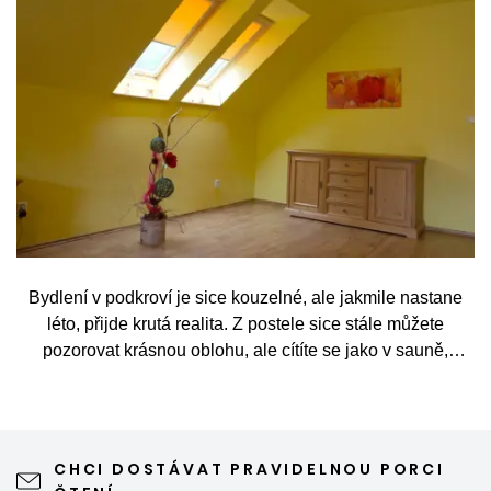
Bydlení v podkroví je sice kouzelné, ale jakmile nastane
léto, přijde krutá realita. Z postele sice stále můžete
pozorovat krásnou oblohu, ale cítíte se jako v sauně,
protože slunce praží přímo přes střešní okna. Nicméně
stínění oken v tomto případě dokáže udělat velkou službu,
jen je potřeba vybrat tu správnou formu.
CHCI DOSTÁVAT PRAVIDELNOU PORCI