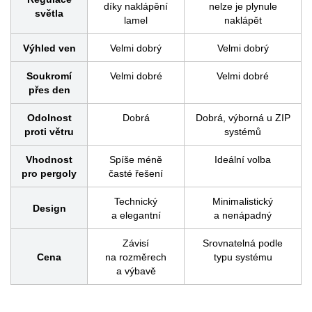
díky naklápění
nelze je plynule
světla
lamel
naklápět
Výhled ven
Velmi dobrý
Velmi dobrý
Soukromí
Velmi dobré
Velmi dobré
přes den
Odolnost
Dobrá
Dobrá, výborná u ZIP
proti větru
systémů
Vhodnost
Spíše méně
Ideální volba
pro pergoly
časté řešení
Technický
Minimalistický
Design
a elegantní
a nenápadný
Závisí
Srovnatelná podle
Cena
na rozměrech
typu systému
a výbavě