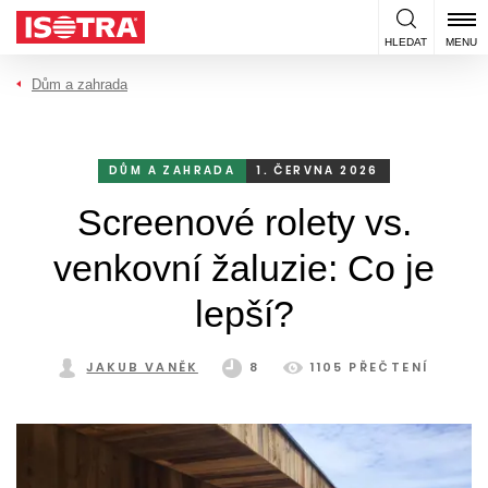
Přeskočit na obsah
HLEDAT
MENU
Dům a zahrada
DŮM A ZAHRADA
1. ČERVNA 2026
Screenové rolety vs.
venkovní žaluzie: Co je
lepší?
JAKUB VANĚK
8
1105 PŘEČTENÍ