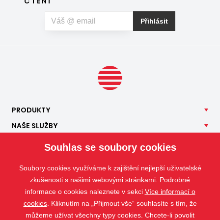
ČTENÍ
Přihlásit
PRODUKTY
NAŠE
SLUŽBY
APLIKACE
Souhlas se soubory cookies
ISOTRA
Soubory cookies využíváme k zajištění nejlepší uživatelské
KONTAKT
zkušenosti s našimi webovými stránkami. Podrobné
informace o cookies naleznete v sekci
Více informací o
cookies
. Kliknutím na „Přijmout vše“ souhlasíte s tím, že
můžeme užívat všechny typy cookies. Chcete-li povolit