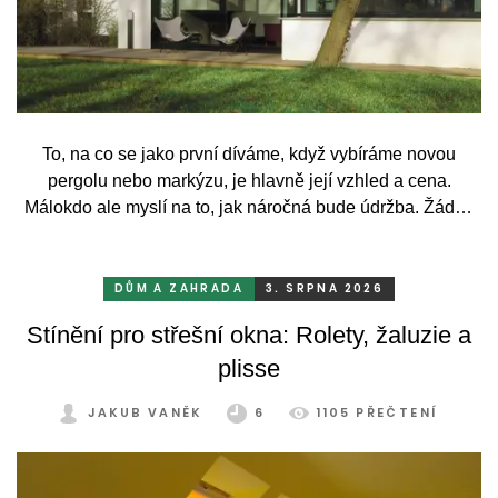
To, na co se jako první díváme, když vybíráme novou
pergolu nebo markýzu, je hlavně její vzhled a cena.
Málokdo ale myslí na to, jak náročná bude údržba. Žádný
systém se bez občasné péče neobejde. Celý rok totiž
odolává vrtochům počasí, například ostrému slunci, dešti a
mrazu, ale také prachu a pylu, což se na něm dříve či
DŮM A ZAHRADA
3. SRPNA 2026
později podepíše.
Stínění pro střešní okna: Rolety, žaluzie a
plisse
JAKUB VANĚK
6
1105 PŘEČTENÍ