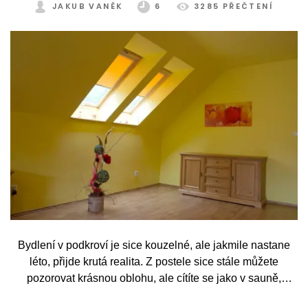
JAKUB VANĚK
6
3285 PŘEČTENÍ
Bydlení v podkroví je sice kouzelné, ale jakmile nastane
léto, přijde krutá realita. Z postele sice stále můžete
pozorovat krásnou oblohu, ale cítíte se jako v sauně,
protože slunce praží přímo přes střešní okna. Nicméně