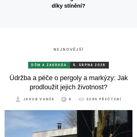
díky stínění?
NEJNOVĚJŠÍ
DŮM A ZAHRADA
5. SRPNA 2026
Údržba a péče o pergoly a markýzy: Jak
prodloužit jejich životnost?
JAKUB VANĚK
6
3285 PŘEČTENÍ