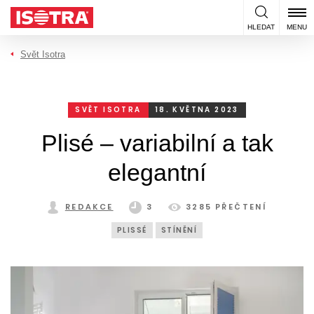
Přeskočit na obsah
HLEDAT
MENU
Svět Isotra
SVĚT ISOTRA
18. KVĚTNA 2023
Plisé – variabilní a tak
elegantní
REDAKCE
3
3285 PŘEČTENÍ
PLISSÉ
STÍNĚNÍ