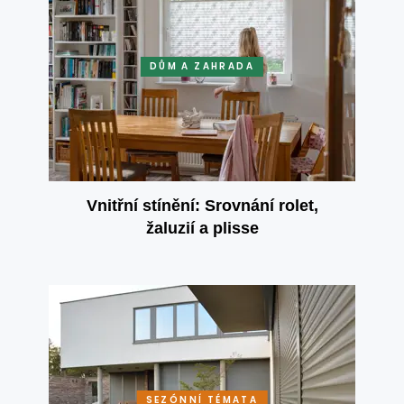
DŮM A ZAHRADA
Vnitřní stínění: Srovnání rolet,
žaluzií a plisse
SEZÓNNÍ TÉMATA