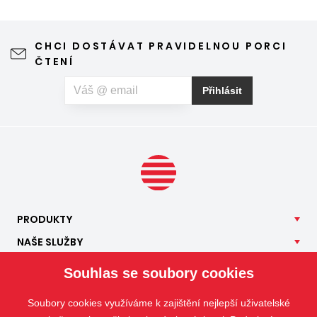
stínění oken v tomto případě dokáže udělat velkou službu,
jen je potřeba vybrat tu správnou formu.
CHCI DOSTÁVAT PRAVIDELNOU PORCI
ČTENÍ
Přihlásit
PRODUKTY
NAŠE
SLUŽBY
APLIKACE
Souhlas se soubory cookies
ISOTRA
Soubory cookies využíváme k zajištění nejlepší uživatelské
KONTAKT