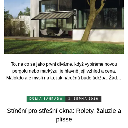
To, na co se jako první díváme, když vybíráme novou
pergolu nebo markýzu, je hlavně její vzhled a cena.
Málokdo ale myslí na to, jak náročná bude údržba. Žádný
systém se bez občasné péče neobejde. Celý rok totiž
odolává vrtochům počasí, například ostrému slunci, dešti a
mrazu, ale také prachu a pylu, což se na něm dříve či
DŮM A ZAHRADA
3. SRPNA 2026
později podepíše.
Stínění pro střešní okna: Rolety, žaluzie a
plisse