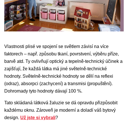
Vlastnosti plisé ve spojení se světlem závisí na více
faktorech – např. způsobu tkaní, povrstvení, výběru příze,
barvě atd. Ty ovlivňují optický a tepelně-technický účinek a
zajišťují, že každá látka má jiné světelně-technické
hodnoty. Světelně-technické hodnoty se dělí na reflexi
(odraz), absorpci (zachycení) a transmisi (propuštění).
Dohromady tyto hodnoty dávají 100 %.
Tato skládaná látková žaluzie se dá opravdu přizpůsobit
každému oknu. Zároveň je moderní a doladí váš bytový
design.
Už jste si vybrali
?