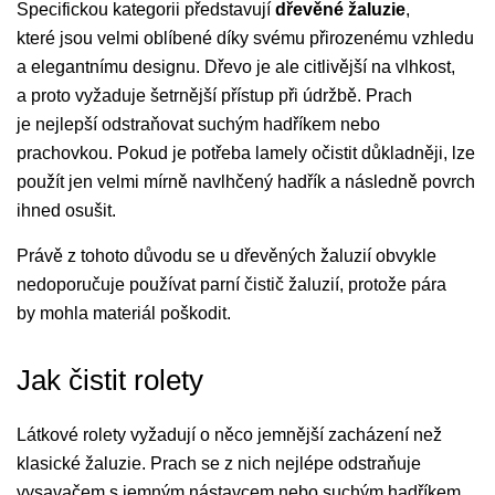
Specifickou kategorii představují
dřevěné žaluzie
,
které jsou velmi oblíbené díky svému přirozenému vzhledu
a elegantnímu designu. Dřevo je ale citlivější na vlhkost,
a proto vyžaduje šetrnější přístup při údržbě. Prach
je nejlepší odstraňovat suchým hadříkem nebo
prachovkou. Pokud je potřeba lamely očistit důkladněji, lze
použít jen velmi mírně navlhčený hadřík a následně povrch
ihned osušit.
Právě z tohoto důvodu se u dřevěných žaluzií obvykle
nedoporučuje používat parní čistič žaluzií, protože pára
by mohla materiál poškodit.
Jak čistit rolety
Látkové rolety vyžadují o něco jemnější zacházení než
klasické žaluzie. Prach se z nich nejlépe odstraňuje
vysavačem s jemným nástavcem nebo suchým hadříkem.