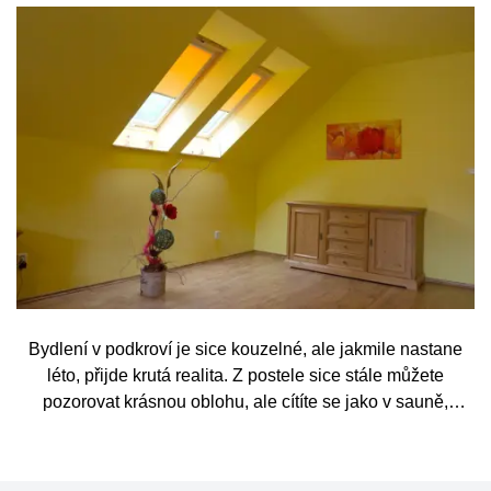
Bydlení v podkroví je sice kouzelné, ale jakmile nastane
léto, přijde krutá realita. Z postele sice stále můžete
pozorovat krásnou oblohu, ale cítíte se jako v sauně,
protože slunce praží přímo přes střešní okna. Nicméně
stínění oken v tomto případě dokáže udělat velkou službu,
jen je potřeba vybrat tu správnou formu.