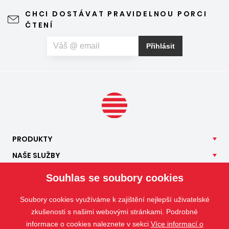
CHCI DOSTÁVAT PRAVIDELNOU PORCI
ČTENÍ
Přihlásit
PRODUKTY
NAŠE
SLUŽBY
APLIKACE
Souhlas se soubory cookies
ISOTRA
Soubory cookies využíváme k zajištění nejlepší uživatelské
KONTAKT
zkušenosti s našimi webovými stránkami. Podrobné
informace o cookies naleznete v sekci
Více informací o