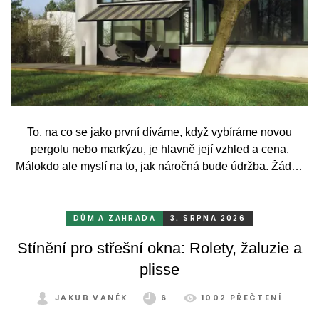
To, na co se jako první díváme, když vybíráme novou
pergolu nebo markýzu, je hlavně její vzhled a cena.
Málokdo ale myslí na to, jak náročná bude údržba. Žádný
systém se bez občasné péče neobejde. Celý rok totiž
odolává vrtochům počasí, například ostrému slunci, dešti a
mrazu, ale také prachu a pylu, což se na něm dříve či
DŮM A ZAHRADA
3. SRPNA 2026
později podepíše.
Stínění pro střešní okna: Rolety, žaluzie a
plisse
JAKUB VANĚK
6
1002 PŘEČTENÍ