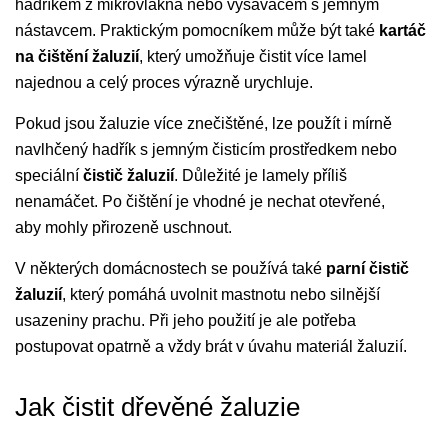
hadříkem z mikrovlákna nebo vysavačem s jemným
nástavcem. Praktickým pomocníkem může být také
kartáč
na čištění žaluzií
, který umožňuje čistit více lamel
najednou a celý proces výrazně urychluje.
Pokud jsou žaluzie více znečištěné, lze použít i mírně
navlhčený hadřík s jemným čisticím prostředkem nebo
speciální
čistič žaluzií
. Důležité je lamely příliš
nenamáčet. Po čištění je vhodné je nechat otevřené,
aby mohly přirozeně uschnout.
V některých domácnostech se používá také
parní čistič
žaluzií
, který pomáhá uvolnit mastnotu nebo silnější
usazeniny prachu. Při jeho použití je ale potřeba
postupovat opatrně a vždy brát v úvahu materiál žaluzií.
Jak čistit dřevěné žaluzie