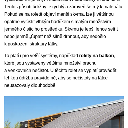
Tento způsob údržby je rychlý a zároveň šetrný k materiálu.
Pokud se na roletě objeví menší skvrna, lze ji většinou
opatrně vyčistit vlhkým hadříkem s malým množstvím
jemného čisticího prostředku. Skvrnu je lepší lehce setřít
nebo jemně „ťupat“ než silně drhnout, aby nedošlo
k poškození struktury látky.
To platí i pro větší systémy, například
rolety na balkon
,
které jsou vystaveny většímu množství prachu
a venkovních nečistot. U těchto rolet se vyplatí provádět
lehkou údržbu pravidelně, aby se nečistoty na látce
neusazovaly dlouhodobě.