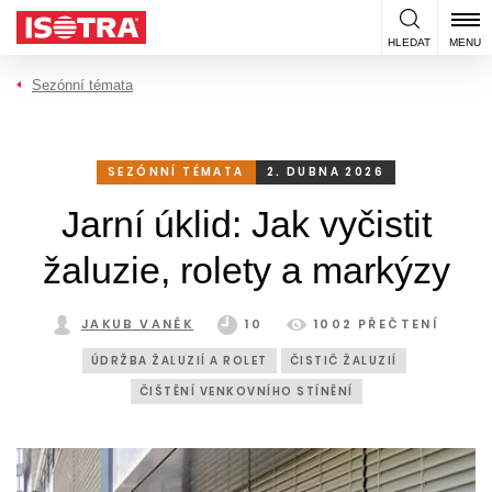
Přeskočit na obsah
HLEDAT
MENU
Sezónní témata
SEZÓNNÍ TÉMATA
2. DUBNA 2026
Jarní úklid: Jak vyčistit
žaluzie, rolety a markýzy
JAKUB VANĚK
10
1002 PŘEČTENÍ
ÚDRŽBA ŽALUZIÍ A ROLET
ČISTIČ ŽALUZIÍ
ČIŠTĚNÍ VENKOVNÍHO STÍNĚNÍ