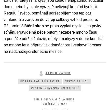
Žaluzie, rolety i markýzy jsou často nenápadnou součástí
domu nebo bytu, ale výrazně ovlivňují komfort bydlení.
Regulují světlo, pomáhají udržet příjemnou teplotu
v interiéru a zároveň dotvářejí celkový vzhled prostoru.
Při jarním
čištění oken
se proto vyplatí myslet i na prvky
stínění. Pravidelná péče přitom nezabere mnoho času
a pomůže udržet žaluzie, rolety i markýzy v dobré kondici
po mnoho let a připraví tak domácnost i venkovní prostor
na nadcházející slunečné měsíce.
JAKUB VANĚK
ÚDRŽBA ŽALUZIÍ A ROLET
ČISTIČ ŽALUZIÍ
ČIŠTĚNÍ VENKOVNÍHO STÍNĚNÍ
LÍBIL SE VÁM ČLÁNEK?
SDÍLEJTE NA: