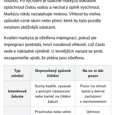
houbou. Po vyčištění je důležité markýzu důkladně
opláchnout čistou vodou a nechat ji úplně vyschnout.
Markýzu nikdy nezatahujte mokrou. Vlhkost by mohla
způsobit vznik skvrn nebo plísní, které by bylo později
mnohem obtížnější odstranit.
Kvalitní markýza je ošetřena impregnací, pokud ale
impregnaci postrádá, hrozí nasáknutí vlhkostí, což často
vede k nákladné výměně. U levnějších variant se proto
nezapomeňte ujistit, že plátna jsou ošetřena.
Typ
Doporučený způsob
Na co si dát
stínění
čištění
pozor
Suchý hadřík, vysavač
Pozor na ohnutí
Interiérové
s jemným nástavcem
lamel a šetrné
žaluzie
nebo kartáč na čištění
zacházení
žaluzií
s mechanismem
Prachovka nebo velmi
Vyhnout