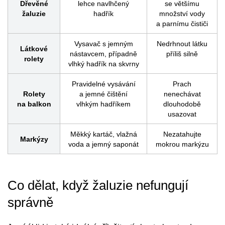
Dřevěné
lehce navlhčený
se většímu
žaluzie
hadřík
množství vody
a parnímu čističi
Vysavač s jemným
Nedrhnout látku
Látkové
nástavcem, případně
příliš silně
rolety
vlhký hadřík na skvrny
Pravidelné vysávání
Prach
Rolety
a jemné čištění
nenechávat
na balkon
vlhkým hadříkem
dlouhodobě
usazovat
Měkký kartáč, vlažná
Nezatahujte
Markýzy
voda a jemný saponát
mokrou markýzu
Co dělat, když žaluzie nefungují
správně