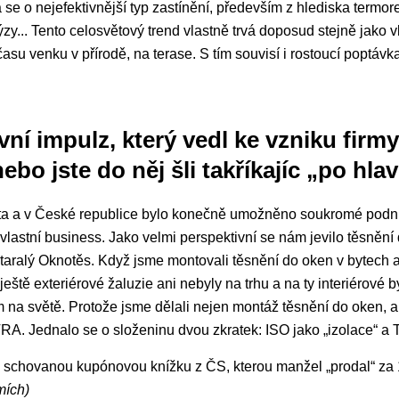
se o nejefektivnější typ zastínění, především z hlediska termo
ýzy... Tento celosvětový trend vlastně trvá doposud stejně jako v
 času venku v přírodě, na terase. S tím souvisí i rostoucí poptáv
ní impulz, který vedl ke vzniku firmy
ebo jste do něj šli takříkajíc „po hla
éta a v České republice bylo konečně umožněno soukromé podnik
 vlastní business. Jako velmi perspektivní se nám jevilo těsnění
aralý Oknotěs. Když jsme montovali těsnění do oken v bytech a
ještě exteriérové žaluzie ani nebyly na trhu a na ty interiérové 
m na světě. Protože jsme dělali nejen montáž těsnění do oken, 
A. Jednalo se o složeninu dvou zkratek: ISO jako „izolace“ a T
hovanou kupónovou knížku z ČS, kterou manžel „prodal“ za 1
mích)