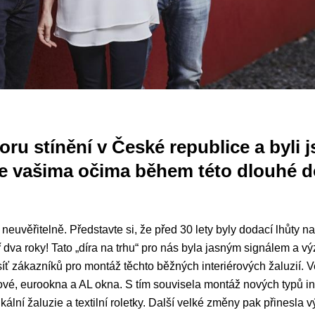
boru stínění v České republice a byli
se vašima očima během této dlouhé do
euvěřitelně. Představte si, že před 30 lety byly dodací lhůty na
 dva roky! Tato „díra na trhu“ pro nás byla jasným signálem a vý
síť zákazníků pro montáž těchto běžných interiérových žaluzií.
vé, eurookna a AL okna. S tím souvisela montáž nových typů inte
ikální žaluzie a textilní roletky. Další velké změny pak přinesla v