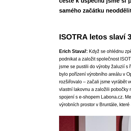
cestě k úspěchu jsme si p
samého začátku neoddělit
ISOTRA letos slaví 3
Erich Stavař:
Když se ohlédnu zpět
podnikat a založit společnost ISO
jsme se pustili do výroby žaluzií 
bylo pořízení výrobního areálu v 
rozšiřovalo – začali jsme vyrábět v
vlastní lakovnu a založili pobočky
spojení s e-shopem Labona.cz. Mez
výrobních prostor v Bruntále, které