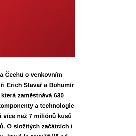
ina Čechů o venkovním
gři Erich Stavař a Bohumír
t, která zaměstnává 630
, komponenty a technologie
i více než 7 miliónů kusů
ů. O složitých začátcích i