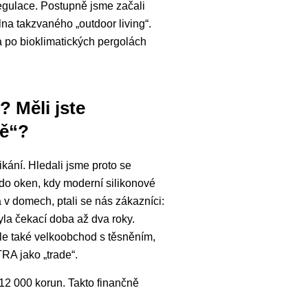
regulace. Postupně jsme začali
lna takzvaného „outdoor living“.
ka po bioklimatických pergolách
? Měli jste
vě“?
ání. Hledali jsme proto se
 do oken, kdy moderní silikonové
 v domech, ptali se nás zákazníci:
byla čekací doba až dva roky.
ale také velkoobchod s těsněním,
RA jako „trade“.
2 000 korun. Takto finančně