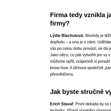
Firma tedy vznikla 
firmy?
Lýdie Blachutová:
Mnohdy je těžké
dopředu – a ona je s vámi. Udělát
vás po celou dobu provází, se dá je
Jako něco, co jste vytvořili jen v
můžeme opřít, vzájemně si poradit 
know-how. A táhnout společně „kár
přesvědčena.
Jak byste stručně vy
Erich Stavař:
První dekáda by se da
techniky, zřízení vlastního vývojo