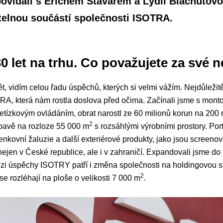
ovídali s Erichem Stavařem a Lýdií Blachutovou
elnou součástí společnosti ISOTRA.
0 let na trhu. Co považujete za své 
, vidím celou řadu úspěchů, kterých si velmi vážím. Nejdůležit
TRA, která nám rostla doslova před očima. Začínali jsme s mont
s řetízkovým ovládáním, obrat narostl ze 60 milionů korun na 2
2
Opavě na rozloze 55 000 m
s rozsáhlými výrobními prostory. Port
enkovní žaluzie a další exteriérové produkty, jako jsou screenov
 nejen v České republice, ale i v zahraničí. Expandovali jsme d
i úspěchy ISOTRY patří i změna společnosti na holdingovou str
2
 se rozléhají na ploše o velikosti 7 000 m
.