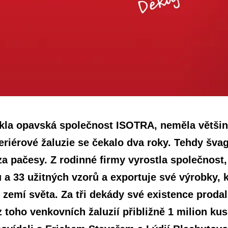
znikla opavská společnost ISOTRA, neměla větš
nteriérové žaluzie se čekalo dva roky. Tehdy šva
t za pačesy. Z rodinné firmy vyrostla společnos
ntů a 33 užitných vzorů a exportuje své výrobky
 zemí světa. Za tři dekády své existence prodal
z toho venkovních žaluzií přibližně 1 milion kus