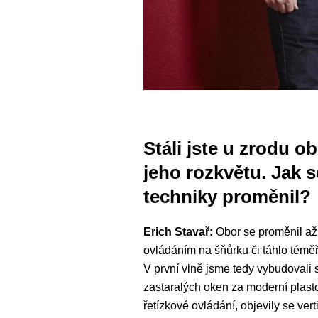
Stáli jste u zrodu o
jeho rozkvětu. Jak 
techniky proměnil?
Erich Stavař:
Obor se proměnil až n
ovládáním na šňůrku či táhlo téměř
V první vlně jsme tedy vybudovali 
zastaralých oken za moderní plasto
řetízkové ovládání, objevily se vert