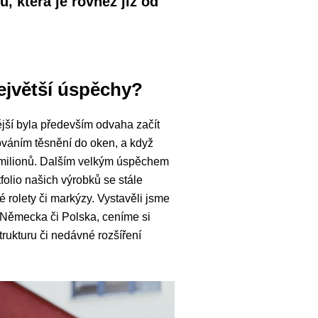
, která je rovněž již od
největší úspěchy?
ější byla především odvaha začít
ováním těsnění do oken, a když
00 milionů. Dalším velkým úspěchem
folio našich výrobků se stále
é rolety či markýzy. Vystavěli jsme
o Německa či Polska, ceníme si
ukturu či nedávné rozšíření