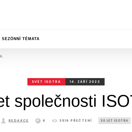
SEZÓNNÍ TÉMATA
RA
SVĚT ISOTRA
14. ZÁŘÍ 2022
let společnosti IS
REDAKCE
6
3516 PŘEČTENÍ
30 LET ISOTRA