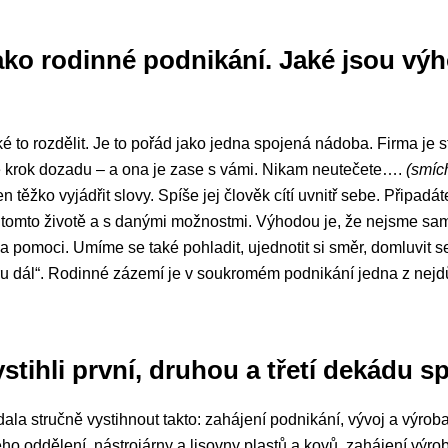
jako rodinné podnikání. Jaké jsou výh
 to rozdělit. Je to pořád jako jedna spojená nádoba. Firma je st
e krok dozadu – a ona je zase s vámi. Nikam neutečete….
(smíc
n těžko vyjádřit slovy. Spíše jej člověk cítí uvnitř sebe. Připad
y v tomto životě a s danými možnostmi. Výhodou je, že nejsme sa
a pomoci. Umíme se také pohladit, ujednotit si směr, domluvit se
u dál“. Rodinné zázemí je v soukromém podnikání jedna z nejdů
stihli první, druhou a třetí dekádu s
la stručně vystihnout takto: zahájení podnikání, vývoj a výroba i
vého oddělení, nástrojárny a lisovny plastů a kovů, zahájení vý