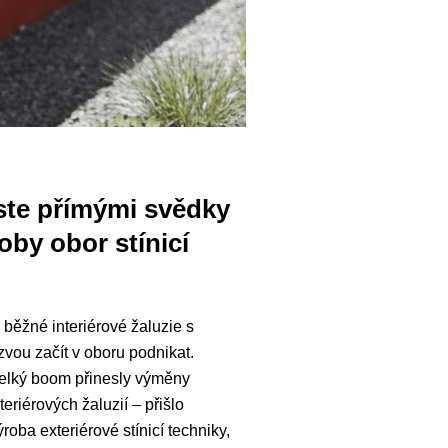
 jste přímými svědky
by obor stínicí
 běžné interiérové žaluzie s
zvou začít v oboru podnikat.
 Velký boom přinesly výměny
riérových žaluzií – přišlo
ýroba exteriérové stínicí techniky,