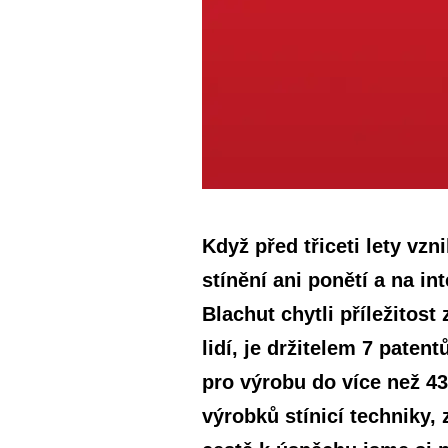
Když před třiceti lety v
stínění ani ponětí a na i
Blachut chytli příležitos
lidí, je držitelem 7 pate
pro výrobu do více než 43
výrobků stínicí techniky, 