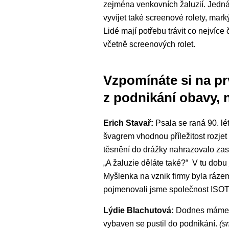
zejména venkovních žaluzií. Jedná 
vyvíjet také screenové rolety, mark
Lidé mají potřebu trávit co nejvíce
včetně screenových rolet.
Vzpomínáte si na prv
z podnikání obavy, n
Erich Stavař:
Psala se raná 90. l
švagrem vhodnou příležitost rozjet
těsnění do drážky nahrazovalo zast
„A žaluzie děláte také?“ V tu dobu 
Myšlenka na vznik firmy byla ráze
pojmenovali jsme společnost ISOTR
Lýdie Blachutová:
Dodnes máme sc
vybaven se pustil do podnikání.
(s