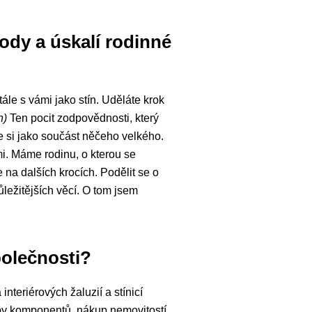
ody a úskalí rodinné
ále s vámi jako stín. Uděláte krok
h)
Ten pocit zodpovědnosti, který
áte si jako součást něčeho velkého.
mi. Máme rodinu, o kterou se
 na dalších krocích. Podělit se o
ležitějších věcí. O tom jsem
polečnosti?
nteriérových žaluzií a stínicí
roby komponentů, nákup nemovitostí