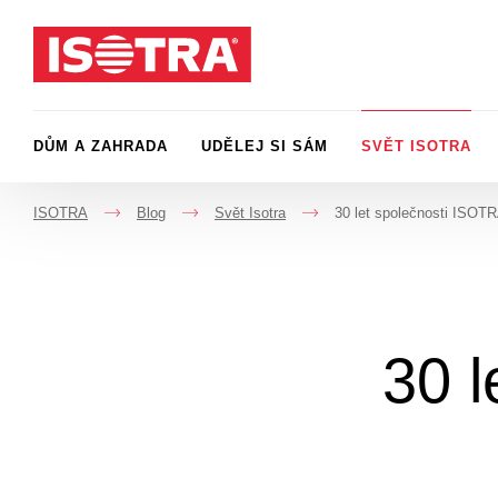
Přeskočit na obsah
DŮM A ZAHRADA
UDĚLEJ SI SÁM
SVĚT ISOTRA
ISOTRA
Blog
Svět Isotra
30 let společnosti ISOT
->
->
->
30 